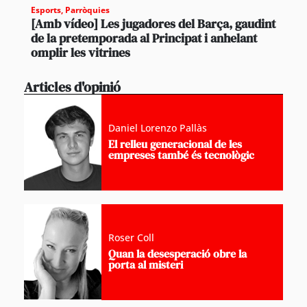
Esports
,
Parròquies
[Amb vídeo] Les jugadores del Barça, gaudint
de la pretemporada al Principat i anhelant
omplir les vitrines
Articles d'opinió
Daniel Lorenzo Pallàs
El relleu generacional de les
empreses també és tecnològic
Roser Coll
Quan la desesperació obre la
porta al misteri