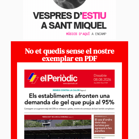
No et quedis sense el nostre
exemplar en PDF