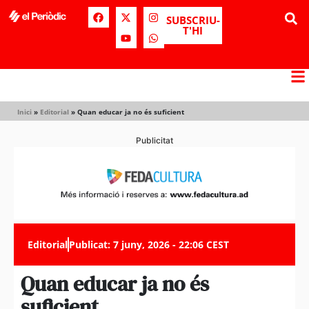
SUBSCRIU-
T'HI
Inici
»
Editorial
»
Quan educar ja no és suficient
Publicitat
Editorial
Publicat:
7 juny, 2026 - 22:06 CEST
Quan educar ja no és
suficient