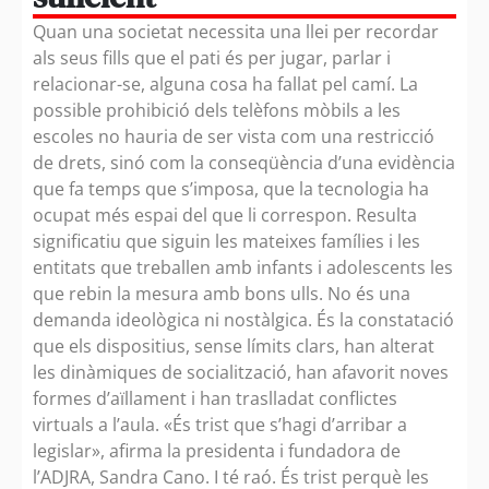
Quan una societat necessita una llei per recordar
als seus fills que el pati és per jugar, parlar i
relacionar-se, alguna cosa ha fallat pel camí. La
possible prohibició dels telèfons mòbils a les
escoles no hauria de ser vista com una restricció
de drets, sinó com la conseqüència d’una evidència
que fa temps que s’imposa, que la tecnologia ha
ocupat més espai del que li correspon. Resulta
significatiu que siguin les mateixes famílies i les
entitats que treballen amb infants i adolescents les
que rebin la mesura amb bons ulls. No és una
demanda ideològica ni nostàlgica. És la constatació
que els dispositius, sense límits clars, han alterat
les dinàmiques de socialització, han afavorit noves
formes d’aïllament i han traslladat conflictes
virtuals a l’aula. «És trist que s’hagi d’arribar a
legislar», afirma la presidenta i fundadora de
l’ADJRA, Sandra Cano. I té raó. És trist perquè les