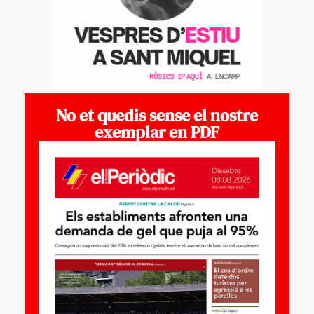
No et quedis sense el nostre
exemplar en PDF