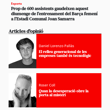
Esports
Prop de 600 assistents gaudeixen aquest
diumenge de l’entrenament del Barça femení
a l’Estadi Comunal Joan Samarra
Articles d'opinió
Daniel Lorenzo Pallàs
El relleu generacional de les
empreses també és tecnològic
Roser Coll
Quan la desesperació obre la
porta al misteri