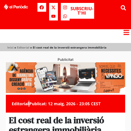
SUBSCRIU-
T'HI
Inici
»
Editorial
»
El cost real de la inversió estrangera immobiliària
Publicitat
Editorial
Publicat:
12 maig, 2026 - 23:05 CEST
El cost real de la inversió
estrangera immobiliària