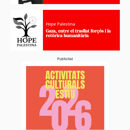
Hope Palestina
Gaza, entre el trasllat forçós i la
retòrica humanitària
Publicitat