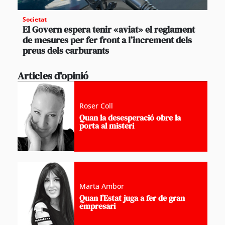
Societat
El Govern espera tenir «aviat» el reglament
de mesures per fer front a l’increment dels
preus dels carburants
Articles d'opinió
Roser Coll
Quan la desesperació obre la
porta al misteri
Marta Ambor
Quan l’Estat juga a fer de gran
empresari