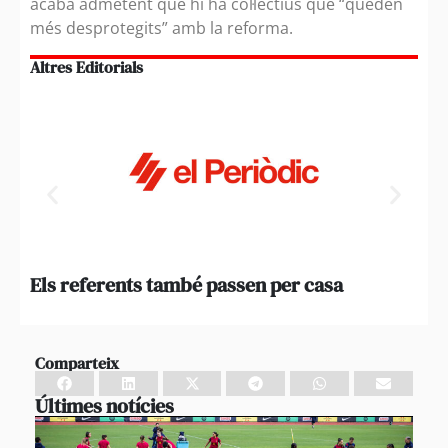
acaba admetent que hi ha col·lectius que “queden
més desprotegits” amb la reforma.
Altres Editorials
Els referents també passen per casa
Qua
not
Comparteix
Últimes notícies