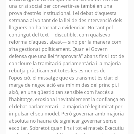
una crisi social per convertir-se també en una
prova d’estrès institucional. I el debat d’aquesta
setmana al voltant de la llei de desintervenció dels
lloguers ho ha tornat a evidenciar. No tant pel
contingut del text —discutible, com qualsevol
reforma d’aquest abast— sinó per la manera com
s’ha gestionat políticament. Quan el Govern
defensa que una llei “s’aprovarà” abans fins i tot de
concloure la tramitació parlamentària i la majoria
rebutja pràcticament totes les esmenes de
l’oposició, el missatge que es transmet és clar: el
marge de negociació era mínim des del principi. I
això, en una qüestió tan sensible com l’accés a
l’habitatge, erosiona inevitablement la confiança en
el debat parlamentari. La majoria té legitimitat per
impulsar el seu model. Però governar amb majoria
absoluta no hauria de significar governar sense
escoltar. Sobretot quan fins i tot el mateix Executiu