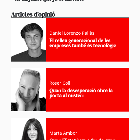
Articles d'opinió
Daniel Lorenzo Pallàs
El relleu generacional de les
empreses també és tecnològic
Roser Coll
Quan la desesperació obre la
porta al misteri
Marta Ambor