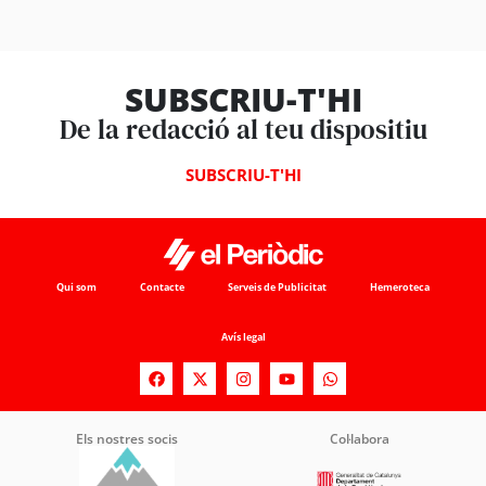
SUBSCRIU-T'HI
De la redacció al teu dispositiu
SUBSCRIU-T'HI
Qui som
Contacte
Serveis de Publicitat
Hemeroteca
Avís legal
Els nostres socis
Col·labora