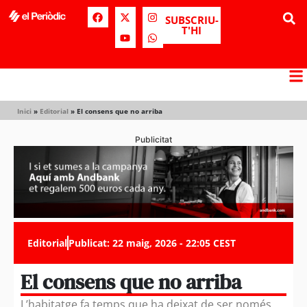
SUBSCRIU-
T'HI
Inici
»
Editorial
»
El consens que no arriba
Publicitat
Editorial
Publicat:
22 maig, 2026 - 22:05 CEST
El consens que no arriba
L’habitatge fa temps que ha deixat de ser només