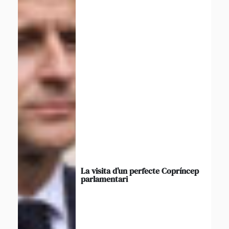
La visita d’un perfecte Copríncep
parlamentari