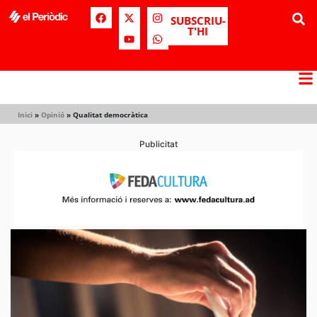
SUBSCRIU-
T'HI
Inici
»
Opinió
»
Qualitat democràtica
Publicitat