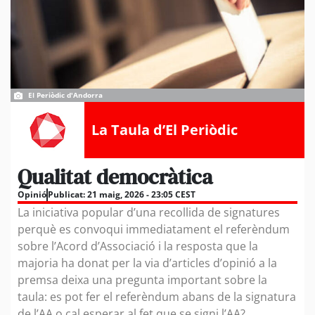
El Periòdic d'Andorra
La Taula d’El Periòdic
Qualitat democràtica
Opinió
Publicat:
21 maig, 2026 - 23:05 CEST
La iniciativa popular d’una recollida de signatures
perquè es convoqui immediatament el referèndum
sobre l’Acord d’Associació i la resposta que la
majoria ha donat per la via d’articles d’opinió a la
premsa deixa una pregunta important sobre la
taula: es pot fer el referèndum abans de la signatura
de l’AA o cal esperar al fet que se signi l’AA?