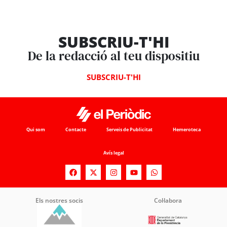
SUBSCRIU-T'HI
De la redacció al teu dispositiu
SUBSCRIU-T'HI
Qui som
Contacte
Serveis de Publicitat
Hemeroteca
Avís legal
Els nostres socis
Col·labora