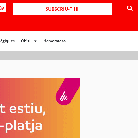
ues
Oh!si
Hemeroteca
SUBSCRIU-T'HI
lògiques
Oh!si
Hemeroteca