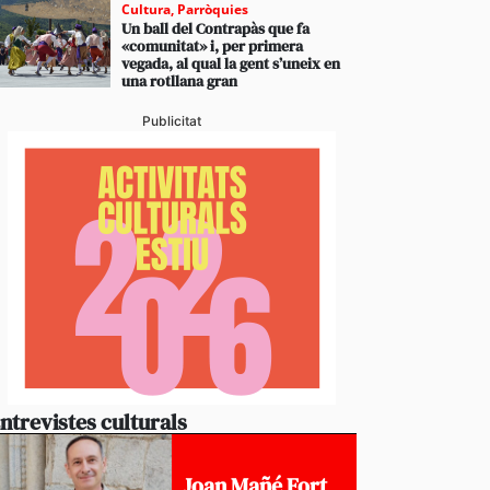
Cultura
,
Parròquies
Un ball del Contrapàs que fa
«comunitat» i, per primera
vegada, al qual la gent s’uneix en
una rotllana gran
Publicitat
ntrevistes culturals
Joan Mañé Fort