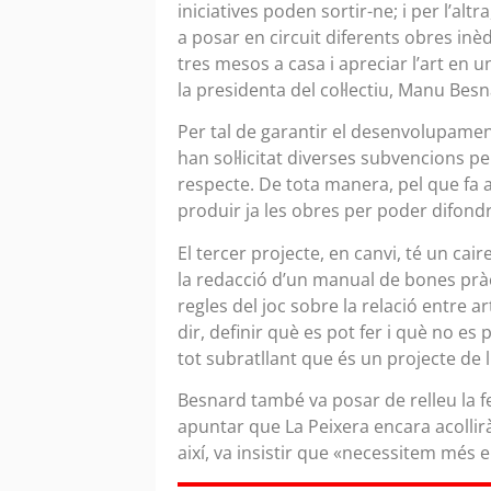
iniciatives poden sortir-ne; i per l’alt
a posar en circuit diferents obres inè
tres mesos a casa i apreciar l’art en un
la presidenta del col·lectiu, Manu Bes
Per tal de garantir el desenvolupamen
han sol·licitat diverses subvencions 
respecte. De tota manera, pel que fa a
produir ja les obres per poder difond
El tercer projecte, en canvi, té un cai
la redacció d’un manual de bones pràcti
regles del joc sobre la relació entre a
dir, definir què es pot fer i què no es 
tot subratllant que és un projecte de 
Besnard també va posar de relleu la f
apuntar que La Peixera encara acollirà
així, va insistir que «necessitem més