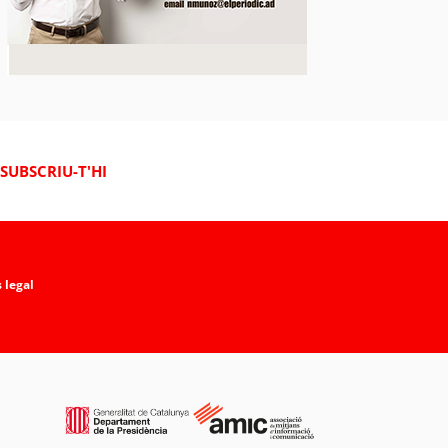
SUBSCRIU-T'HI
 legal