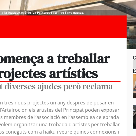
la inauguració de ‘La Peixera’, l’abril de l’any passat.
omença a treballar
C
ojectes artístics
E
tat diverses ajudes però reclama
en tres nous projectes un any després de posar en
 l’Artalroc on els artistes del Principat poden exposar
els membres de l’associació en l’assemblea celebrada
volem organitzar una trobada d’artistes per treballar
os coneguts com a haiku i veure quines connexions i