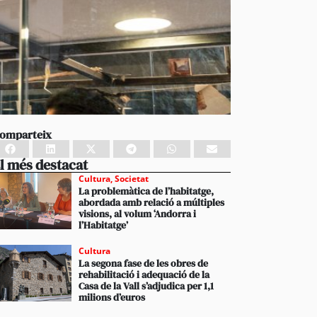
omparteix
l més destacat
Cultura
,
Societat
La problemàtica de l’habitatge,
abordada amb relació a múltiples
visions, al volum ‘Andorra i
l’Habitatge’
Cultura
La segona fase de les obres de
rehabilitació i adequació de la
Casa de la Vall s’adjudica per 1,1
milions d’euros