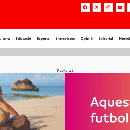
a
Educació
Esports
Entrevistes
Opinió
Editorial
Necrològiq
ultura
Educació
Esports
Entrevistes
Opinió
Editorial
Necro
Publicitat