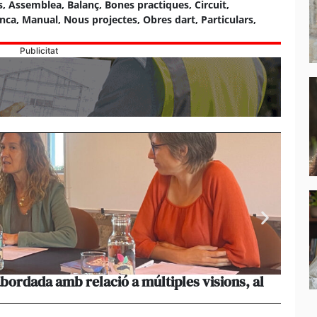
s
,
Assemblea
,
Balanç
,
Bones practiques
,
Circuit
,
anca
,
Manual
,
Nous projectes
,
Obres dart
,
Particulars
,
Publicitat
abordada amb relació a múltiples visions, al
La seg
s’adju