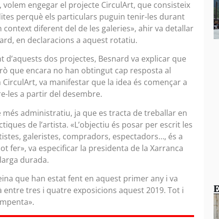
ra, volem engegar el projecte CirculArt, que consisteix
dites perquè els particulars puguin tenir-les durant
 context diferent del de les galeries», ahir va detallar
nard, en declaracions a aquest rotatiu.
t d’aquests dos projectes, Besnard va explicar que
però que encara no han obtingut cap resposta al
 CirculArt, va manifestar que la idea és començar a
re-les a partir del desembre.
re més administratiu, ja que es tracta de treballar en
ques de l’artista. «L’objectiu és posar per escrit les
rtistes, galeristes, compradors, espectadors…, és a
pot fer», va especificar la presidenta de la Xarranca
llarga durada.
eina que han estat fent en aquest primer any i va
E
 entre tres i quatre exposicions aquest 2019. Tot i
 empenta».