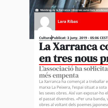
Membres de la Xarranca i diverses autoritats acudeixen a 
Lara Ribas
Cultura
Publicat:
3 juny, 2019 - 05:06 CEST
La Xarranca c
en tres nous pr
L’associació ha sol·lici
més empenta
La Xarranca ha començat a treballar 
marxa La Peixera, l’espai situat a sota
les seves obres. Així van exposar-ho 
el passat divendres. «Per una banda, 
obres al voltant dels poemes japones