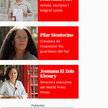
Artista, escriptor i
biògraf català
Pilar Montecino
Creadora de
l’exposició ‘Els
guardians del llac’
Joumana El Zein
Khoury
Directora executiva
del World Press
Photo
ona fase de les obres de rehabilitació i adequació de
dica per 1,1 milions d’euros
Publicitat