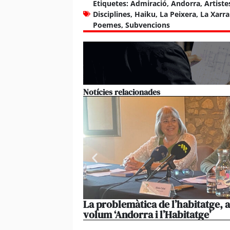
Etiquetes:
Admiració
,
Andorra
,
Artiste
Disciplines
,
Haiku
,
La Peixera
,
La Xarr
Poemes
,
Subvencions
Notícies relacionades
La problemàtica de l’habitatge, 
volum ‘Andorra i l’Habitatge’