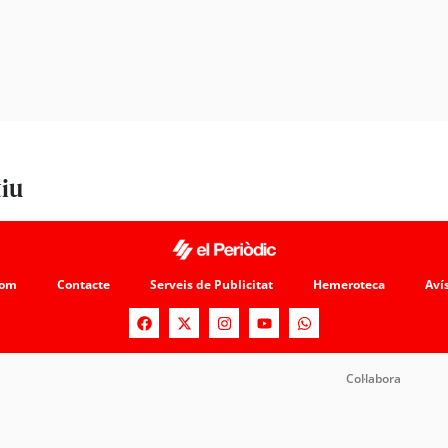
tiu
som
Contacte
Serveis de Publicitat
Hemeroteca
Avís
Col·labora