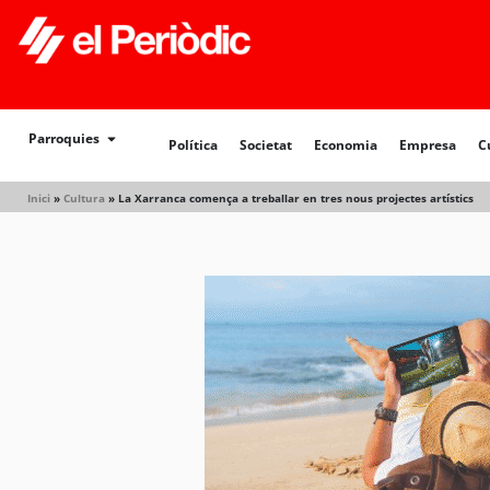
Política
Societat
Economia
Empresa
Cultur
Parroquies
Política
Societat
Economia
Empresa
C
Inici
»
Cultura
»
La Xarranca comença a treballar en tres nous projectes artístics