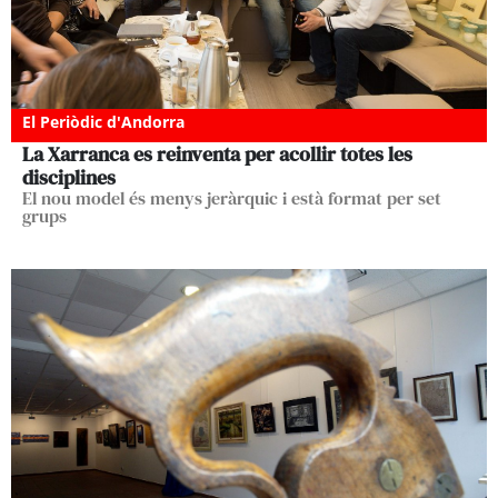
El Periòdic d'Andorra
La Xarranca es reinventa per acollir totes les
disciplines
El nou model és menys jeràrquic i està format per set
grups