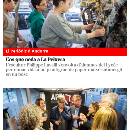
El Periòdic d'Andorra
L’os que neda a La Peixera
L’escultor Philippe Lavaill s’envolta d’alumnes del Lycée
per donar vida a un plantígrad de paper maixé submergit
en un bosc