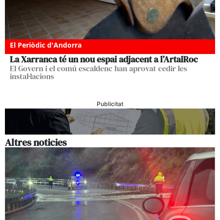
El Periòdic d'Andorra
La Xarranca té un nou espai adjacent a l’ArtalRoc
El Govern i el comú escaldenc han aprovat cedir les
instal·lacions
Publicitat
Altres noticies