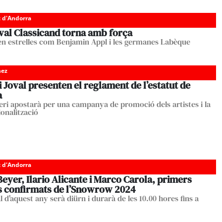
c d'Andorra
ival Classicand torna amb força
n estrelles com Benjamin Appl i les germanes Labèque
nez
i Joval presenten el reglament de l’estatut de
a
teri apostarà per una campanya de promoció dels artistes i la
ionalització
c d'Andorra
yer, Ilario Alicante i Marco Carola, primers
es confirmats de l’Snowrow 2024
al d'aquest any serà diürn i durarà de les 10.00 hores fins a