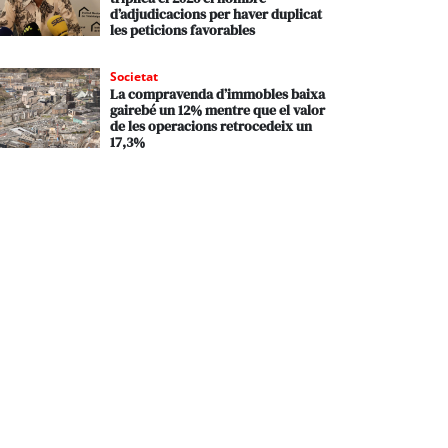
d’adjudicacions per haver duplicat
les peticions favorables
Societat
La compravenda d’immobles baixa
gairebé un 12% mentre que el valor
de les operacions retrocedeix un
17,3%