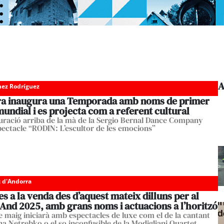
A
ez Rodríguez
a inaugura una Temporada amb noms de primer
mundial i es projecta com a referent cultural
uració arriba de la mà de la Sergio Bernal Dance Company
pectacle “RODIN: L’escultor de les emocions”
c d'Andorra
s a la venda des d’aquest mateix dilluns per al
And 2025, amb grans noms i actuacions a l’horitzó
e maig iniciarà amb espectacles de luxe com el de la cantant
nna Netrebko o el so inconfusible de la Modigliani Quartet