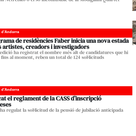
c d'Andorra
rama de residències Faber inicia una nova estada
 artistes, creadors i investigadors
edició ha registrat el nombre més alt de candidatures que hi
fins al moment, reben un total de 124 sol·licituds
c d'Andorra
at el reglament de la CASS d’inscripció
eses
a regulat la sol·licitud de la pensió de jubilació anticipada