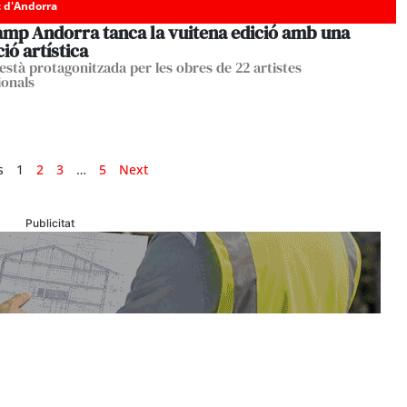
c d'Andorra
Camp Andorra tanca la vuitena edició amb una
ió artística
està protagonitzada per les obres de 22 artistes
ionals
s
1
2
3
…
5
Next
Publicitat