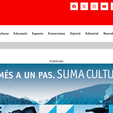
a
Educació
Esports
Entrevistes
Opinió
Editorial
Necrològiq
ultura
Educació
Esports
Entrevistes
Opinió
Editorial
Necro
Publicitat