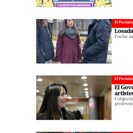
El Periòdi
Losada 
Enclar m
El Periòdi
El Gove
artiste
L’objecti
professio