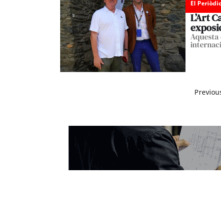
El Periòdi
L’Art 
exposic
Aquesta 
internac
Previou