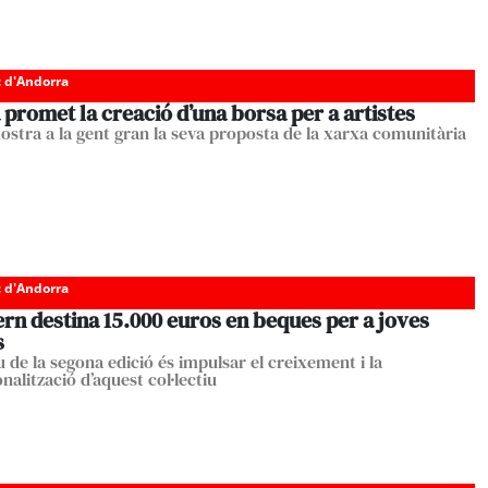
c d'Andorra
promet la creació d’una borsa per a artistes
ostra a la gent gran la seva proposta de la xarxa comunitària
c d'Andorra
rn destina 15.000 euros en beques per a joves
s
u de la segona edició és impulsar el creixement i la
nalització d’aquest col·lectiu