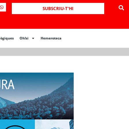
ues
Oh!si
Hemeroteca
SUBSCRIU-T'HI
lògiques
Oh!si
Hemeroteca