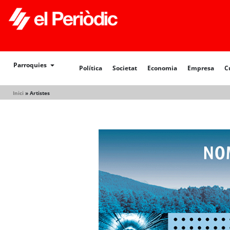
Política
Societat
Economia
Empresa
Cultur
Parroquies
Política
Societat
Economia
Empresa
C
Inici
»
Artistes