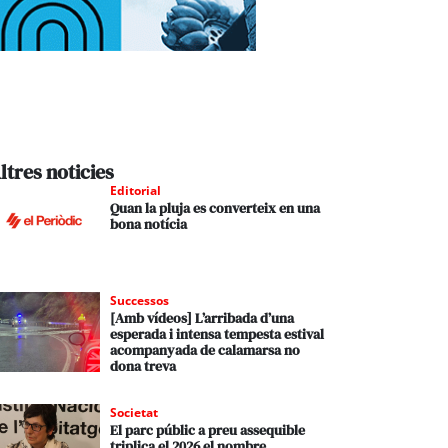
ltres noticies
Editorial
Quan la pluja es converteix en una
bona notícia
Successos
[Amb vídeos] L’arribada d’una
esperada i intensa tempesta estival
acompanyada de calamarsa no
dona treva
Societat
El parc públic a preu assequible
triplica el 2026 el nombre