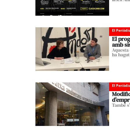
El Periòdi
El prog
amb sis
Aquesta 
ha hagut 
El Periòdi
Modific
d’empr
També s’h