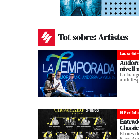
Tot sobre: Artistes
Laura Góm
Andorr
nivell 
La inaug
amb l’es
El Periòdi
Entrade
Classic
El mes d
lírica A