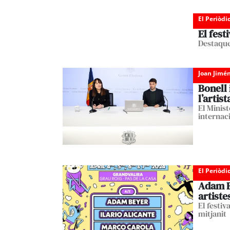
El Periòdi
El fest
Destaque
Joan Jimé
Bonell 
l’artist
El Minis
internac
El Periòdi
Adam Be
artist
El festiv
mitjanit