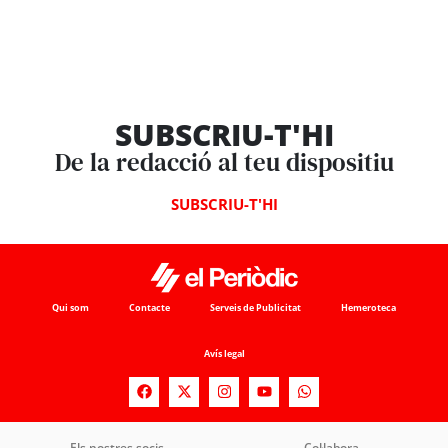
SUBSCRIU-T'HI
De la redacció al teu dispositiu
SUBSCRIU-T'HI
Qui som
Contacte
Serveis de Publicitat
Hemeroteca
Avís legal
Els nostres socis
Col·labora