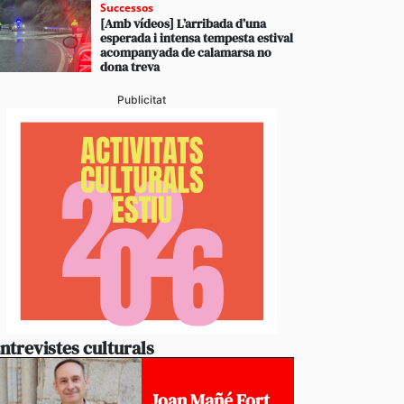
Successos
[Amb vídeos] L’arribada d’una
esperada i intensa tempesta estival
acompanyada de calamarsa no
dona treva
Publicitat
ntrevistes culturals
Joan Mañé Fort