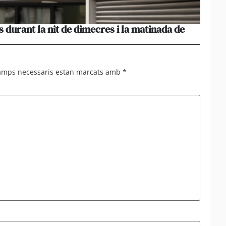
s durant la nit de dimecres i la matinada de
Un tot
amb t
camps necessaris estan marcats amb
*