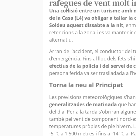
rafegues de vent molt i
Una col·lisió entre un turisme amb m
de la Casa (L4) va obligar a tallar l
Soldeu aquest dissabte a la nit
, enm
retencions a la zona i es va mantenir 
alternatiu.
Arran de l’accident, el conductor del
d’emergència. Fins al lloc dels fets s’
efectius de la policia i del servei de
persona ferida va ser traslladada a l’h
Torna la neu al Principat
Les previsions meteorològiques s’h
generalitzades de matinada
que han 
del dia. Per a la tarda s’obriran algu
també pel vent de component nord-est,
temperatures pròpies de ple hivern. L
-5 ºC a 1.500 metres i fins a -14 ºC al 