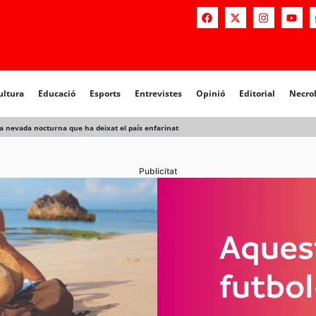
a
Educació
Esports
Entrevistes
Opinió
Editorial
Necrològiq
ultura
Educació
Esports
Entrevistes
Opinió
Editorial
Necro
a nevada nocturna que ha deixat el país enfarinat
Publicitat