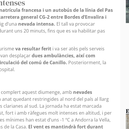
ntenses
atrícula francesa i un autobús de la línia del Pas
a carretera general CG-2 entre Bordes d’Envalira i
ig d’una
nevada intensa.
El tall va provocar
durant uns 20 minuts, fins que es va habilitar pas
 turisme
va resultar ferit
i va ser atès pels serveis
hi van desplaçar
dues ambulàncies, així com
 circulació del comú de Canillo.
Posteriorment, la
ospital.
an complert aquest diumenge, amb
nevades
anat quedant restringides al nord del país al llarg
nes clarianes al sud. La jornada ha estat marcada
E
 fort i amb ràfegues molt intenses en altitud, i per
es mínimes han estat d’uns -1 ºC a Andorra la Vella,
Pas de la Casa.
El vent es mantindrà fort durant