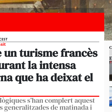
 CEST
sit
C
e un turisme francès
E
urant la intensa
na que ha deixat el
lògiques s’han complert aquest
 generalitzades de matinada i