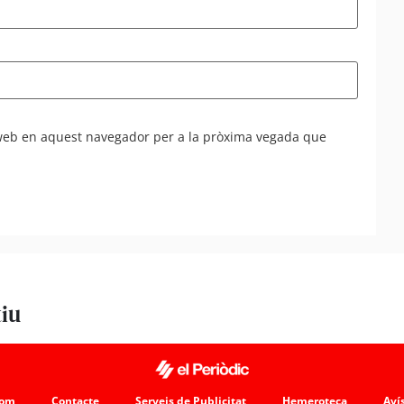
 web en aquest navegador per a la pròxima vegada que
tiu
som
Contacte
Serveis de Publicitat
Hemeroteca
Avís