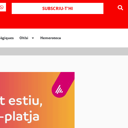
ues
Oh!si
Hemeroteca
SUBSCRIU-T'HI
lògiques
Oh!si
Hemeroteca