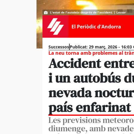
L'estat de l'autobús després de l'accident. | Lector
El Periòdic d'Andorra
Successos
Publicat:
29 març, 2026 - 16:03
La neu torna amb problemes al tràn
Accident entr
i un autobús d
nevada noctur
país enfarinat
Les previsions meteoro
diumenge, amb nevades