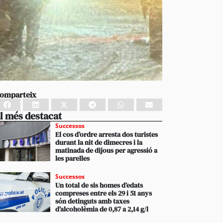
omparteix
l més destacat
Successos
El cos d’ordre arresta dos turistes
durant la nit de dimecres i la
matinada de dijous per agressió a
les parelles
Successos
Un total de sis homes d’edats
compreses entre els 29 i 51 anys
són detinguts amb taxes
d’alcoholèmia de 0,87 a 2,14 g/l