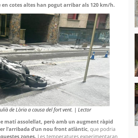
 en cotes altes han pogut arribar als 120 km/h.
lià de Lòria a causa del fort vent. | Lector
 de matí assolellat, però amb un augment ràpid
er l’arribada d’un nou front atlàntic
, que podria
aquestes zones.
Les temperatures experimentaran