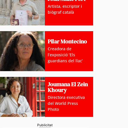
Artista, escriptor i
biògraf català
Pilar Montecino
Creadora de
l’exposició ‘Els
guardians del llac’
Joumana El Zein
Khoury
Directora executiva
del World Press
Photo
Publicitat