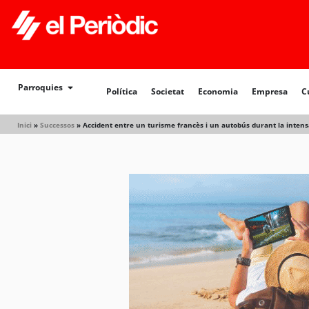
Política
Societat
Economia
Empresa
Cultur
Parroquies
Política
Societat
Economia
Empresa
C
Inici
»
Successos
»
Accident entre un turisme francès i un autobús durant la intens