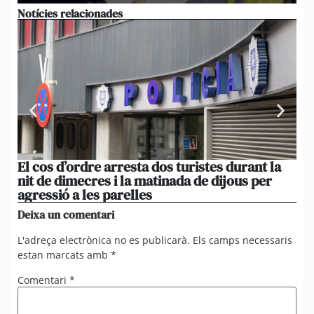
Notícies relacionades
El cos d’ordre arresta dos turistes durant la
Un
nit de dimecres i la matinada de dijous per
en
agressió a les parelles
d’
Deixa un comentari
L'adreça electrònica no es publicarà.
Els camps necessaris
estan marcats amb
*
Comentari
*