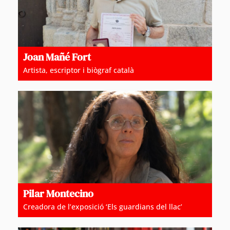
Joan Mañé Fort
Artista, escriptor i biògraf català
Pilar Montecino
Creadora de l’exposició ‘Els guardians del llac’