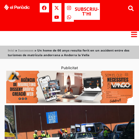
SUBSCRIU-
T'HI
Inici
»
Successos
»
Un home de 66 anys resulta ferit en un accident entre dos
turismes de matrícula andorrana a Andorra la Vella
Publicitat