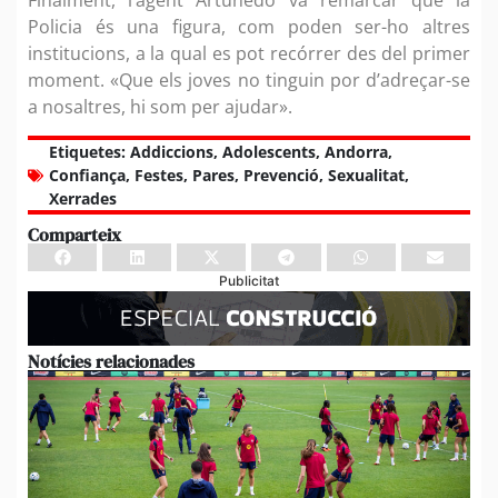
Policia és una figura, com poden ser-ho altres
institucions, a la qual es pot recórrer des del primer
moment. «Que els joves no tinguin por d’adreçar-se
a nosaltres, hi som per ajudar».
Etiquetes:
Addiccions
,
Adolescents
,
Andorra
,
Confiança
,
Festes
,
Pares
,
Prevenció
,
Sexualitat
,
Xerrades
Comparteix
Publicitat
Notícies relacionades