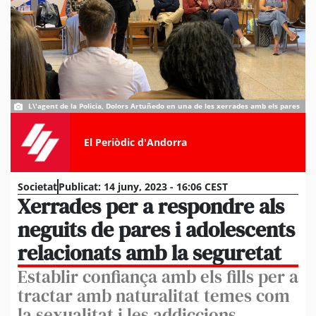
L\'agent de la Policia, Dolors Artuñedo en una de les xerrades amb els pares
El Periòdic d'Andorra
Societat
Publicat:
14 juny, 2023 - 16:06 CEST
Xerrades per a respondre als
neguits de pares i adolescents
relacionats amb la seguretat
Establir confiança amb els fills per a
tractar amb naturalitat temes com
la sexualitat i les addiccions