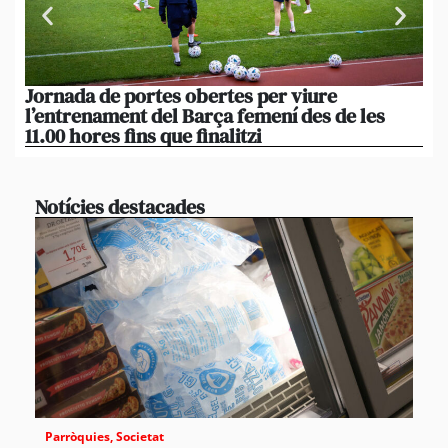
Jornada de portes obertes per viure
La
l’entrenament del Barça femení des de les
tu
11.00 hores fins que finalitzi
que
Notícies destacades
Parròquies
,
Societat