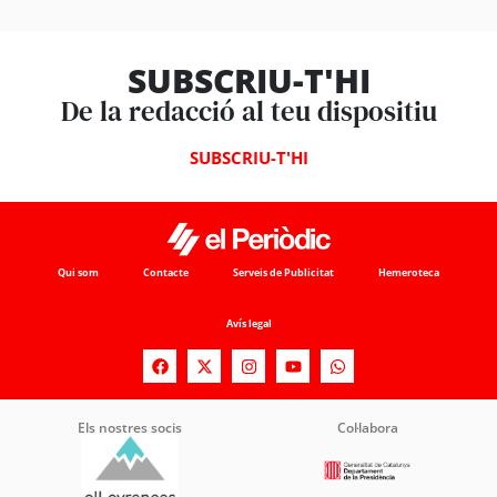
SUBSCRIU-T'HI
De la redacció al teu dispositiu
SUBSCRIU-T'HI
Qui som
Contacte
Serveis de Publicitat
Hemeroteca
Avís legal
Els nostres socis
Col·labora