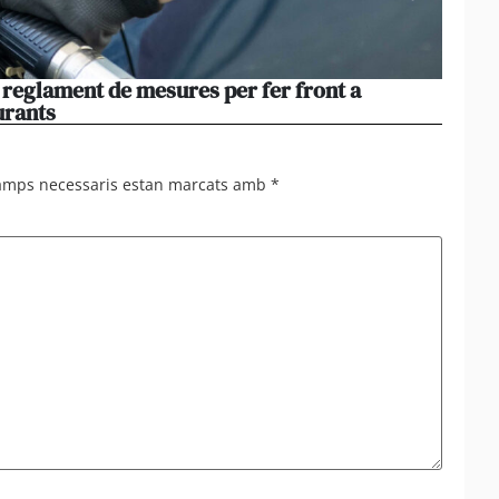
l reglament de mesures per fer front a
El par
urants
haver
camps necessaris estan marcats amb
*