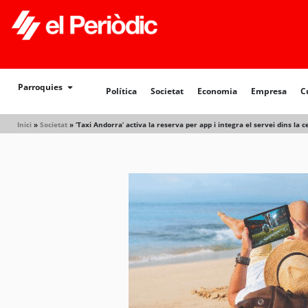
Política
Societat
Economia
Empresa
Cultur
Parroquies
Política
Societat
Economia
Empresa
C
Inici
»
Societat
»
‘Taxi Andorra’ activa la reserva per app i integra el servei dins la c