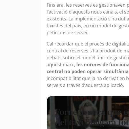
Fins ara, les reserves es gestionaven
l’activació d’aquests nous canals, el s
existents. La implementació s’ha dut 
taxistes del país, en un model de gest
peticions de servei.
Cal recordar que el procés de digitali
central de reserves s’ha produït de 
debats sobre el model únic de gestió i 
aquest marc,
les normes de funciona
central no poden operar simultàn
incompatibilitat que ja ha derivat en 
serveis a través d’aquesta aplicació.
Forné avança que e
del taxi obligarà tot