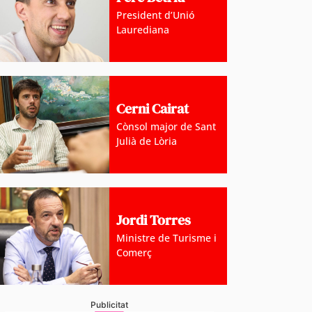
President d’Unió
Laurediana
Cerni Cairat
Cònsol major de Sant
Julià de Lòria
Jordi Torres
Ministre de Turisme i
Comerç
Publicitat