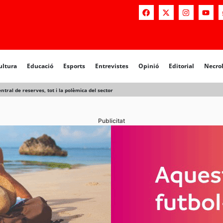
a
Educació
Esports
Entrevistes
Opinió
Editorial
Necrològiq
ultura
Educació
Esports
Entrevistes
Opinió
Editorial
Necro
entral de reserves, tot i la polèmica del sector
Publicitat