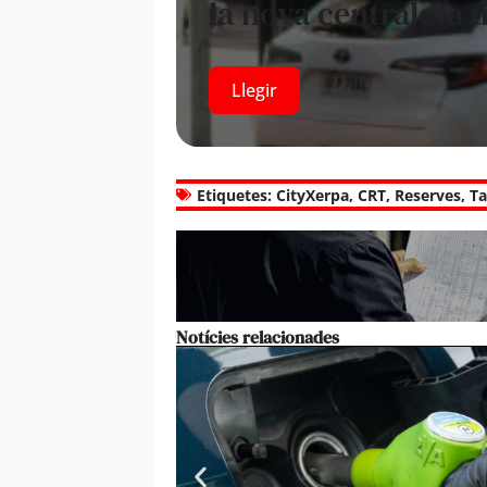
la nova centraleta 
Llegir
Etiquetes:
CityXerpa
,
CRT
,
Reserves
,
Ta
Notícies relacionades