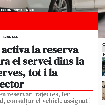
l trajecte. | Marvin Arquíñigo
 - 15:05 CEST
C
 activa la reserva
E
ra el servei dins la
rves, tot i la
ector
n reservar trajectes, fer
, consultar el vehicle assignat i