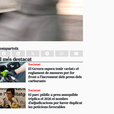
omparteix
l més destacat
Societat
El Govern espera tenir «aviat» el
reglament de mesures per fer
front a l’increment dels preus dels
carburants
Societat
El parc públic a preu assequible
triplica el 2026 el nombre
d’adjudicacions per haver duplicat
les peticions favorables