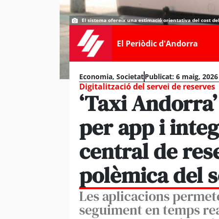
El sistema ofereix una estimació orientativa del cost de
El Periòdic d'Andorra
Economia
,
Societat
Publicat:
6 maig, 2026
Digitalització del servei de reserves
‘Taxi Andorra’
per app i integ
central de rese
polèmica del s
Les aplicacions permete
seguiment en temps real