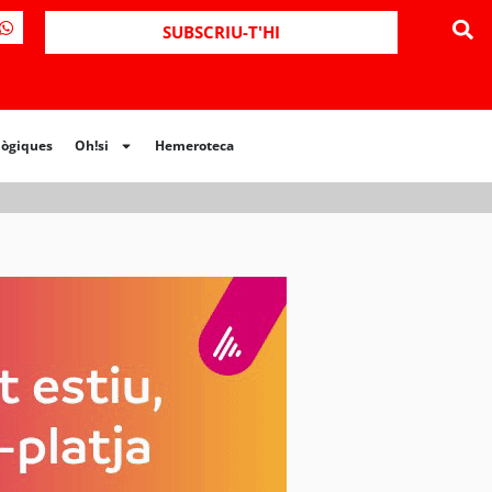
ues
Oh!si
Hemeroteca
SUBSCRIU-T'HI
lògiques
Oh!si
Hemeroteca