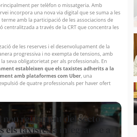
 principalment per telèfon o missatgeria. Amb
ervei incorpora una nova via digital que se suma a les
a terme amb la participació de les associacions de
ió centralitzada a través de la CRT que concentra les
tzació de les reserves i el desenvolupament de la
manera progressiva i no exempta de tensions, amb
la seva obligatorietat per als professionals. En
ment estableixen que els taxistes adherits a la
iament amb plataformes com Uber
, una
l’expulsió de quatre professionals per haver ofert
l nou reglament del sector
s els taxistes a integrar-se a