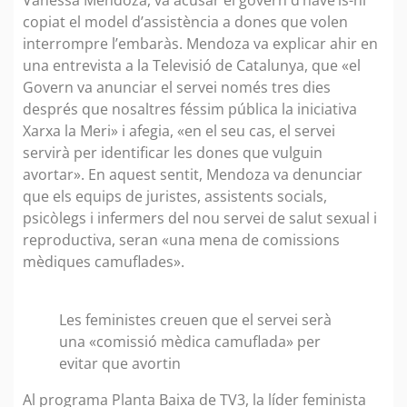
copiat el model d’assistència a dones que volen
interrompre l’embaràs. Mendoza va explicar ahir en
una entrevista a la Televisió de Catalunya, que «el
Govern va anunciar el servei només tres dies
després que nosaltres féssim pública la iniciativa
Xarxa la Meri» i afegia, «en el seu cas, el servei
servirà per identificar les dones que vulguin
avortar». En aquest sentit, Mendoza va denunciar
que els equips de juristes, assistents socials,
psicòlegs i infermers del nou servei de salut sexual i
reproductiva, seran «una mena de comissions
mèdiques camuflades».
Les feministes creuen que el servei serà
una «comissió mèdica camuflada» per
evitar que avortin
Al programa Planta Baixa de TV3, la líder feminista