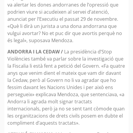
va alertar les dones andorranes de l’opressió que
podrien viure si acudeixen al servei d’atenció,
anunciat per l’Executiu el passat 29 de novembre.
«Què li dirà un jurista a una dona andorrana que
vulgui avortar? No et puc dir que avortis perquè no
és legal», suposava Mendoza.
ANDORRA I LA CEDAW /
La presidència d’Stop
Violències també va parlar sobre la investigació que
la Fiscalia li està fent a petició del Govern. «Fa quatre
anys que venim dient el mateix que vam dir davant
la Cedaw, però al Govern no li va agradar que ho
fessim davant les Nacions Unides i per això ens
persegueix» explicava Mendoza, que sentenciava, «a
Andorra li agrada molt signar tractats
internacionals, però ja no se sent tant còmode quan
les organitzacions de drets civils posem en dubte el
compliment d’aquests tractats».