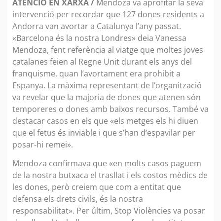
ATENCIÓ EN XARXA /
Mendoza va aprofitar la seva
intervenció per recordar que 127 dones residents a
Andorra van avortar a Catalunya l’any passat.
«Barcelona és la nostra Londres» deia Vanessa
Mendoza, fent referència al viatge que moltes joves
catalanes feien al Regne Unit durant els anys del
franquisme, quan l’avortament era prohibit a
Espanya. La màxima representant de l’organització
va revelar que la majoria de dones que atenen són
temporeres o dones amb baixos recursos. També va
destacar casos en els que «els metges els hi diuen
que el fetus és inviable i que s’han d’espavilar per
posar-hi remei».
Mendoza confirmava que «en molts casos paguem
de la nostra butxaca el trasllat i els costos mèdics de
les dones, però creiem que com a entitat que
defensa els drets civils, és la nostra
responsabilitat». Per últim, Stop Violències va posar