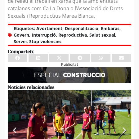
de relleu el treball en xarxa que fa amb entitats
catalanes com Ca La Dona o l’Associació de Drets
Sexuals i Reproductius Marea Blanca.
Etiquetes:
Avortament
,
Despenalitzacio
,
Embaràs
,
Govern
,
Interrupció
,
Reproductiva
,
Salut sexual
,
Servei
,
Stop violències
Comparteix
Publicitat
Notícies relacionades