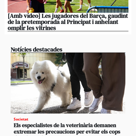
[Amb vídeo] Les jugadores del Barça, gaudint
El
de la pretemporada al Principat i anhelant
ni
omplir les vitrines
ag
Notícies destacades
Societat
Els especialistes de la veterinària demanen
extremar les precaucions per evitar els cops