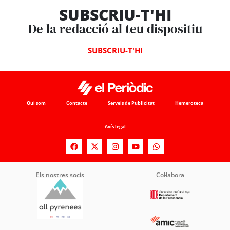
SUBSCRIU-T'HI
De la redacció al teu dispositiu
SUBSCRIU-T'HI
Qui som
Contacte
Serveis de Publicitat
Hemeroteca
Avís legal
Els nostres socis
Col·labora