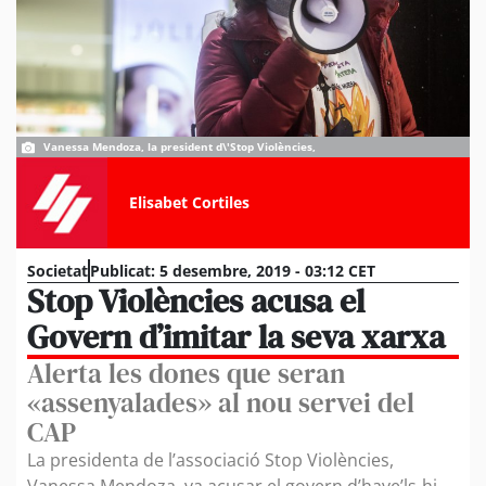
Vanessa Mendoza, la president d\'Stop Violències,
Elisabet Cortiles
Societat
Publicat:
5 desembre, 2019 - 03:12 CET
Stop Violències acusa el
Govern d’imitar la seva xarxa
Alerta les dones que seran
«assenyalades» al nou servei del
CAP
La presidenta de l’associació Stop Violències,
Vanessa Mendoza, va acusar el govern d’have’ls-hi