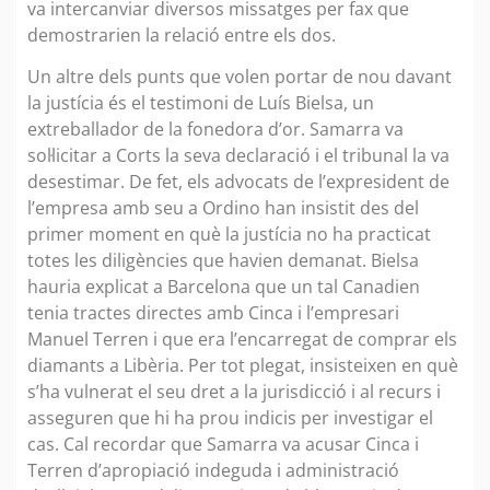
va intercanviar diversos missatges per fax que
demostrarien la relació entre els dos.
Un altre dels punts que volen portar de nou davant
la justícia és el testimoni de Luís Bielsa, un
extreballador de la fonedora d’or. Samarra va
sol·licitar a Corts la seva declaració i el tribunal la va
desestimar. De fet, els advocats de l’expresident de
l’empresa amb seu a Ordino han insistit des del
primer moment en què la justícia no ha practicat
totes les diligències que havien demanat. Bielsa
hauria explicat a Barcelona que un tal Canadien
tenia tractes directes amb Cinca i l’empresari
Manuel Terren i que era l’encarregat de comprar els
diamants a Libèria. Per tot plegat, insisteixen en què
s’ha vulnerat el seu dret a la jurisdicció i al recurs i
asseguren que hi ha prou indicis per investigar el
cas. Cal recordar que Samarra va acusar Cinca i
Terren d’apropiació indeguda i administració