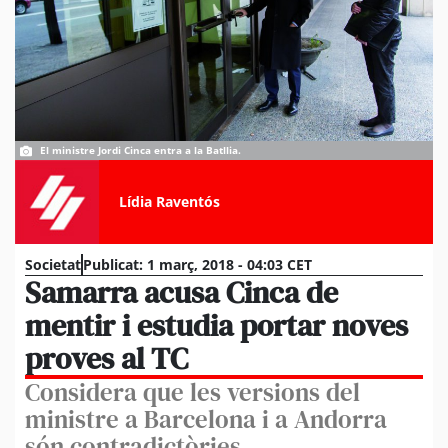
El ministre Jordi Cinca entra a la Batllia.
Lídia Raventós
Societat
Publicat:
1 març, 2018 - 04:03 CET
Samarra acusa Cinca de
mentir i estudia portar noves
proves al TC
Considera que les versions del
ministre a Barcelona i a Andorra
són contradictòries