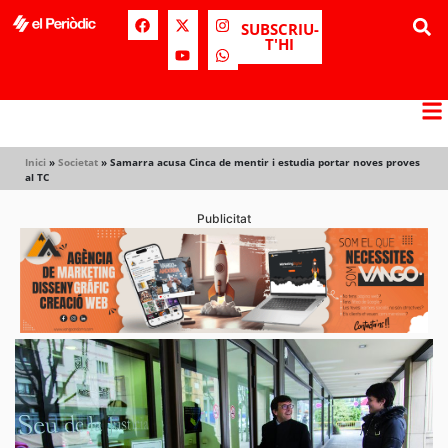
SUBSCRIU-
T'HI
Inici
»
Societat
»
Samarra acusa Cinca de mentir i estudia portar noves proves
al TC
Publicitat