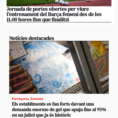
Jornada de portes obertes per viure
La
l’entrenament del Barça femení des de les
tu
11.00 hores fins que finalitzi
que
Notícies destacades
Parròquies
,
Societat
Els establiments es fan forts davant una
demanda enorme de gel que apuja fins al 95%
en un juliol que ja és històric