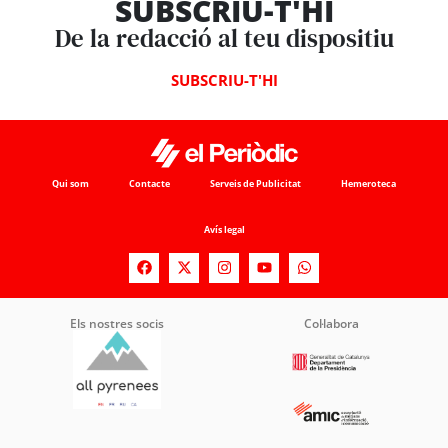
SUBSCRIU-T'HI
De la redacció al teu dispositiu
SUBSCRIU-T'HI
Qui som
Contacte
Serveis de Publicitat
Hemeroteca
Avís legal
Els nostres socis
Col·labora