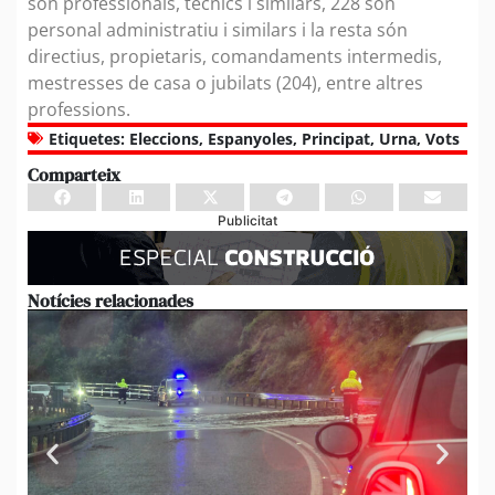
són professionals, tècnics i similars, 228 són
personal administratiu i similars i la resta són
directius, propietaris, comandaments intermedis,
mestresses de casa o jubilats (204), entre altres
professions.
Etiquetes:
Eleccions
,
Espanyoles
,
Principat
,
Urna
,
Vots
Comparteix
Publicitat
Notícies relacionades