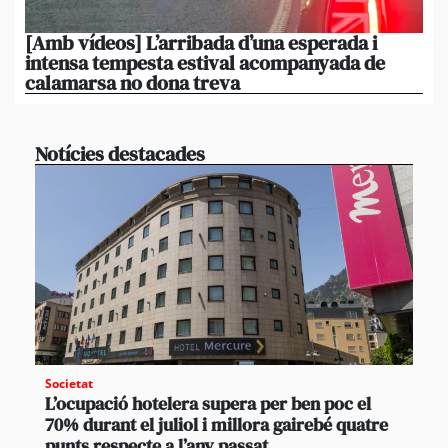
[Amb vídeos] L’arribada d’una esperada i
El 
intensa tempesta estival acompanyada de
20
calamarsa no dona treva
du
Notícies destacades
Societat
L’ocupació hotelera supera per ben poc el
70% durant el juliol i millora gairebé quatre
punts respecte a l’any passat