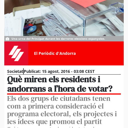
Una urna del Principat durant les darreres eleccions espanyoles.
El Periòdic d'Andorra
Societat
Publicat:
15 agost, 2016 - 03:08 CEST
Què miren els residents i
andorrans a l’hora de votar?
Els dos grups de ciutadans tenen
com a primera consideració el
programa electoral, els projectes i
les idees que promou el partit