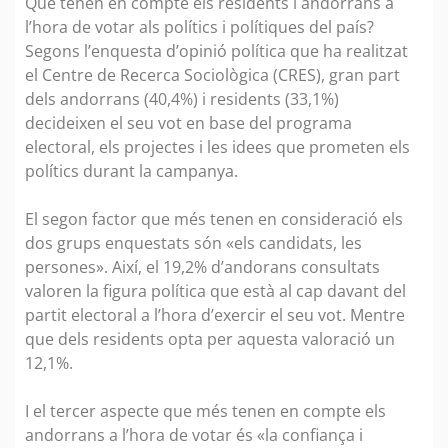
Què tenen en compte els residents i andorrans a
l’hora de votar als polítics i polítiques del país?
Segons l’enquesta d’opinió política que ha realitzat
el Centre de Recerca Sociològica (CRES), gran part
dels andorrans (40,4%) i residents (33,1%)
decideixen el seu vot en base del programa
electoral, els projectes i les idees que prometen els
polítics durant la campanya.
El segon factor que més tenen en consideració els
dos grups enquestats són «els candidats, les
persones». Així, el 19,2% d’andorans consultats
valoren la figura política que està al cap davant del
partit electoral a l’hora d’exercir el seu vot. Mentre
que dels residents opta per aquesta valoració un
12,1%.
I el tercer aspecte que més tenen en compte els
andorrans a l’hora de votar és «la confiança i