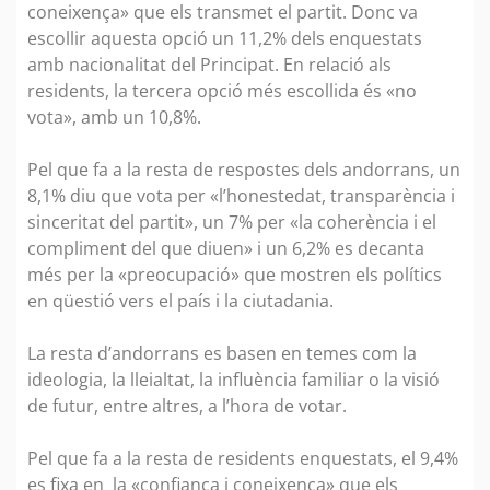
coneixença» que els transmet el partit. Donc va
escollir aquesta opció un 11,2% dels enquestats
amb nacionalitat del Principat. En relació als
residents, la tercera opció més escollida és «no
vota», amb un 10,8%.
Pel que fa a la resta de respostes dels andorrans, un
8,1% diu que vota per «l’honestedat, transparència i
sinceritat del partit», un 7% per «la coherència i el
compliment del que diuen» i un 6,2% es decanta
més per la «preocupació» que mostren els polítics
en qüestió vers el país i la ciutadania.
La resta d’andorrans es basen en temes com la
ideologia, la lleialtat, la influència familiar o la visió
de futur, entre altres, a l’hora de votar.
Pel que fa a la resta de residents enquestats, el 9,4%
es fixa en la «confiança i coneixença» que els