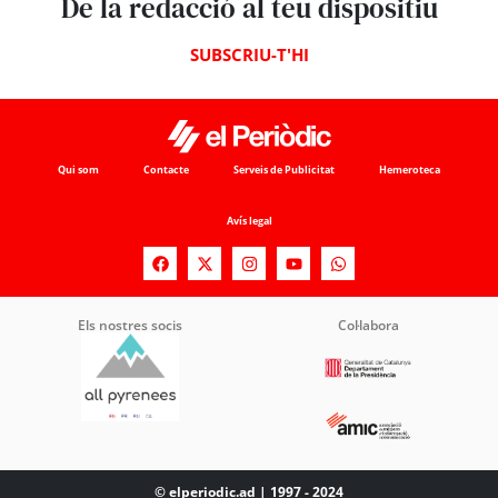
De la redacció al teu dispositiu
SUBSCRIU-T'HI
Qui som
Contacte
Serveis de Publicitat
Hemeroteca
Avís legal
Els nostres socis
Col·labora
© elperiodic.ad | 1997 - 2024