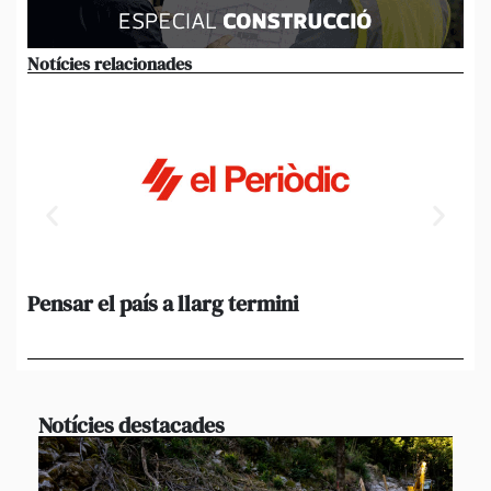
Notícies relacionades
Pensar el país a llarg termini
Em
ini
Ro
Notícies destacades