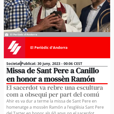
El Periòdic d'Andorra
El Periòdic d'Andorra
Societat
Publicat:
30 juny, 2023 - 00:06 CEST
Missa de Sant Pere a Canillo
en honor a mossèn Ramón
El sacerdot va rebre una escultura
com a obsequi per part del comú
Ahir es va dur a terme la missa de Sant Pere en
homenatge a mossèn Ramón a l’església Sant Pere
del Tarter en honor als 60 anys on el sacerdot