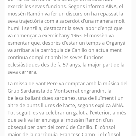
exercir les seves funcions. Segons informa AINA, el
mossèn Ramón va fer un discurs on ha repassat la
seva trajectòria com a sacerdot d’una manera molt
humil i senzilla, destacant la seva labor d’ençà que
va començar a exercir l’any 1963. El mossèn va
esmentar que, després d’estar un temps a Organyà,
va arribar a la parròquia de Canillo on actualment
continua complint amb les seves funcions
eclesiàstiques des de fa 57 anys, la major part de la
seva carrera.
La missa de Sant Pere va comptar amb la música del
Grup Sardanista de Montserrat engrandint la
bellesa ballant dues sardanes, una de lluïment i un
altre de punts lliures de l’acte, segons explica AINA.
Tot seguit, es va celebrar un galot a l’exterior, a més
que se li va fer entrega al mossèn Ramón d’un
obsequi per part del comú de Canillo. El cònsol
major de la parròquia, Francesc Camp, i el cònsol