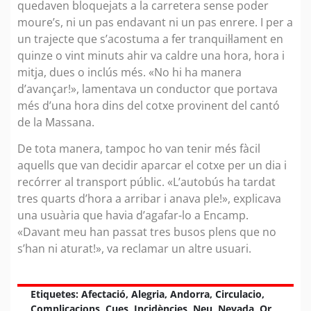
quedaven bloquejats a la carretera sense poder
moure’s, ni un pas endavant ni un pas enrere. I per a
un trajecte que s’acostuma a fer tranquil·lament en
quinze o vint minuts ahir va caldre una hora, hora i
mitja, dues o inclús més. «No hi ha manera
d’avançar!», lamentava un conductor que portava
més d’una hora dins del cotxe provinent del cantó
de la Massana.
De tota manera, tampoc ho van tenir més fàcil
aquells que van decidir aparcar el cotxe per un dia i
recórrer al transport públic. «L’autobús ha tardat
tres quarts d’hora a arribar i anava ple!», explicava
una usuària que havia d’agafar-lo a Encamp.
«Davant meu han passat tres busos plens que no
s’han ni aturat!», va reclamar un altre usuari.
Etiquetes:
Afectació
,
Alegria
,
Andorra
,
Circulacio
,
Complicacions
,
Cues
,
Incidències
,
Neu
,
Nevada
,
Or