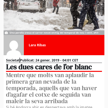
Una parella creua el carrer nevat enmig del temporal de neu i vent, ahir.
Lara Ribas
Societat
Publicat:
24 gener, 2019 - 04:01 CET
Les dues cares de l’or blanc
Mentre que molts van aplaudir la
primera gran nevada de la
temporada, aquells que van haver
d’agafar el cotxe de seguida van
maleir la seva arribada
Si bé Andorra ahir es despertava amb la imatge