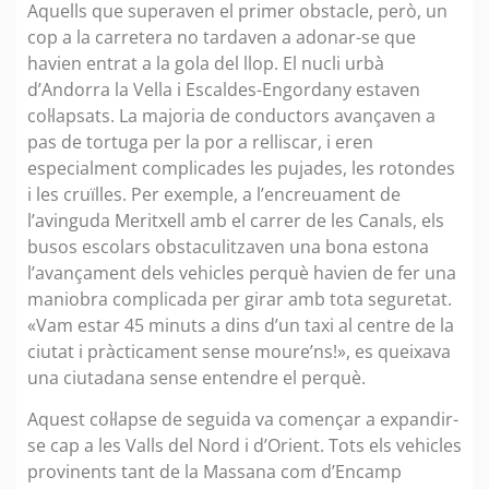
Aquells que superaven el primer obstacle, però, un
cop a la carretera no tardaven a adonar-se que
havien entrat a la gola del llop. El nucli urbà
d’Andorra la Vella i Escaldes-Engordany estaven
col·lapsats. La majoria de conductors avançaven a
pas de tortuga per la por a relliscar, i eren
especialment complicades les pujades, les rotondes
i les cruïlles. Per exemple, a l’encreuament de
l’avinguda Meritxell amb el carrer de les Canals, els
busos escolars obstaculitzaven una bona estona
l’avançament dels vehicles perquè havien de fer una
maniobra complicada per girar amb tota seguretat.
«Vam estar 45 minuts a dins d’un taxi al centre de la
ciutat i pràcticament sense moure’ns!», es queixava
una ciutadana sense entendre el perquè.
Aquest col·lapse de seguida va començar a expandir-
se cap a les Valls del Nord i d’Orient. Tots els vehicles
provinents tant de la Massana com d’Encamp