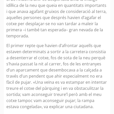
idíl·lica de la neu que queia en quantitats importants
i que anava agafant gruixos de consideració al terra,
aquelles persones que després havien d’agafar el
cotxe per desplaçar-se no van tardar a maleir la
primera –i també tan esperada– gran nevada de la
temporada.
El primer repte que havien d’afrontar aquells que
estaven determinats a sortir a la carretera consistia
a desenterrar el cotxe, fos de sota de la neu perquè
s’havia passat la nit al carrer, fos de les entranyes
d’un aparcament que desembocava a la calçada a
través d’un pendent que ahir especialment no era
fàcil de pujar. «Una veïna es va estampar en intentar
treure el cotxe del pàrquing i en va obstaculitzar la
sortida; vam aconseguir treure’l però amb el meu
cotxe tampoc vam aconseguir pujar; la rampa
estava congelada», va explicar una ciutadana.