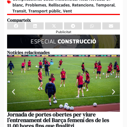
blanc
,
Problemes
,
Relliscades
,
Retencions
,
Temporal
,
Transit
,
Transport públic
,
Vent
Comparteix
Publicitat
Notícies relacionades
Jornada de portes obertes per viure
La
l’entrenament del Barça femení des de les
tu
11.00 hores fins que finalitzi
que