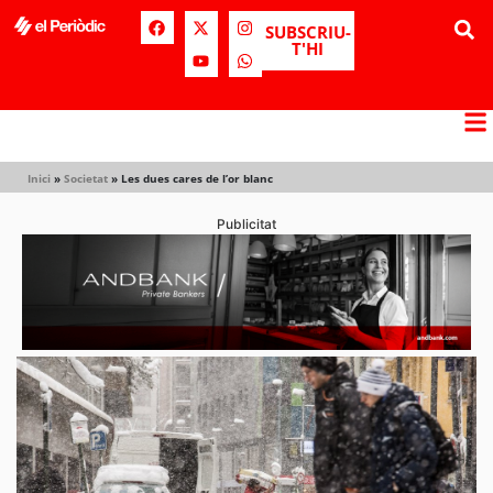
SUBSCRIU-
T'HI
Inici
»
Societat
»
Les dues cares de l’or blanc
Publicitat