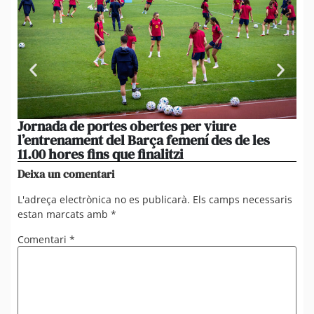
Jornada de portes obertes per viure
La
l’entrenament del Barça femení des de les
tu
11.00 hores fins que finalitzi
que
Deixa un comentari
L'adreça electrònica no es publicarà.
Els camps necessaris
estan marcats amb
*
Comentari
*