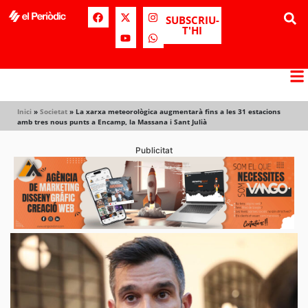
SUBSCRIU-
T'HI
Inici
»
Societat
»
La xarxa meteorològica augmentarà fins a les 31 estacions
amb tres nous punts a Encamp, la Massana i Sant Julià
Publicitat