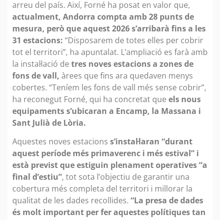
arreu del país. Així, Forné ha posat en valor que,
actualment, Andorra compta amb 28 punts de
mesura, però que aquest 2026 s’arribarà fins a les
31 estacions:
“Disposarem de totes elles per cobrir
tot el territori”, ha apuntalat. L’ampliació es farà amb
la instal·lació de
tres noves estacions a zones de
fons de vall,
àrees que fins ara quedaven menys
cobertes. “Teníem les fons de vall més sense cobrir”,
ha reconegut Forné, qui ha concretat que
els nous
equipaments s’ubicaran a Encamp, la Massana i
Sant Julià de Lòria.
Aquestes noves estacions
s’instal·laran “durant
aquest període més primaverenc i més estival” i
està previst que estiguin plenament operatives “a
final d’estiu”
, tot sota l’objectiu de garantir una
cobertura més completa del territori i millorar la
qualitat de les dades recollides.
“La presa de dades
és molt important per fer aquestes polítiques tan