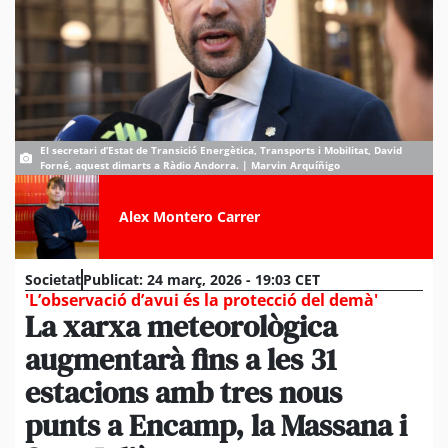
El secretari d’Estat de Transició Energètica, Transports i Mobilitat, David
Forné, aquest dimarts a Ràdio Andorra. | Marvin Arquíñigo
Alex Montero Carrer
Societat
Publicat:
24 març, 2026 - 19:03 CET
'L’observació d’avui és la protecció del demà'
La xarxa meteorològica
augmentarà fins a les 31
estacions amb tres nous
punts a Encamp, la Massana i