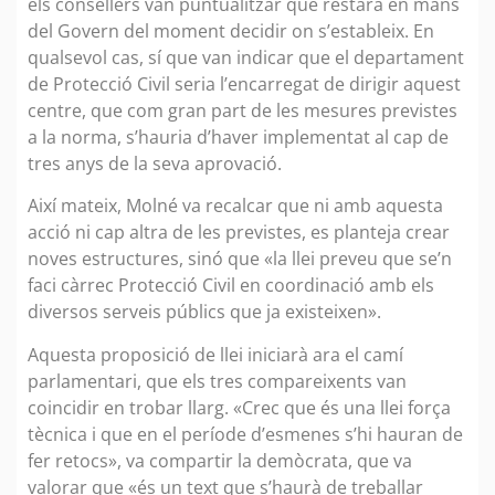
els consellers van puntualitzar que restarà en mans
del Govern del moment decidir on s’estableix. En
qualsevol cas, sí que van indicar que el departament
de Protecció Civil seria l’encarregat de dirigir aquest
centre, que com gran part de les mesures previstes
a la norma, s’hauria d’haver implementat al cap de
tres anys de la seva aprovació.
Així mateix, Molné va recalcar que ni amb aquesta
acció ni cap altra de les previstes, es planteja crear
noves estructures, sinó que «la llei preveu que se’n
faci càrrec Protecció Civil en coordinació amb els
diversos serveis públics que ja existeixen».
Aquesta proposició de llei iniciarà ara el camí
parlamentari, que els tres compareixents van
coincidir en trobar llarg. «Crec que és una llei força
tècnica i que en el període d’esmenes s’hi hauran de
fer retocs», va compartir la demòcrata, que va
valorar que «és un text que s’haurà de treballar