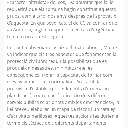
«caràcter altruista» del cos, i va apuntar que la llei
requerirà que els comuns hagin constituït aquests
grups, com a tard, dos anys després de l’aprovació
d’aquesta. En qualsevol cas, el de CC va confiar que
«a Andorra, la gent respondria en cas d’urgència»
tenint o no aquesta figura.
Entrant a observar el gruix del text elaborat, Molné
va indicar que els tres aspectes que fonamenten la
protecció civil són: reduir la possibilitat que es
produeixin desastres, minimitzar-ne les
conseqüències, i tenir la capacitat de tornar com
més aviat millor a la normalitat. Així, amb la
premissa d’establir «procediments d’ordenació,
planificació, coordinació i direcció dels diferents
serveis públics relacionats amb les emergències», la
llei preveu elaborar un mapa de riscos i un catàleg
d’activitats perilloses. Aquestes accions les durien a
terme els tècnics dels diferents departaments