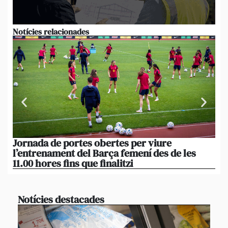
Notícies relacionades
Jornada de portes obertes per viure
La
l’entrenament del Barça femení des de les
tu
11.00 hores fins que finalitzi
que
Notícies destacades