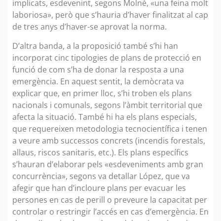
implicats, esdevenint, segons Molné, «una feina molt
laboriosa», però que s’hauria d’haver finalitzat al cap
de tres anys d’haver-se aprovat la norma.
D’altra banda, a la proposició també s’hi han
incorporat cinc tipologies de plans de protecció en
funció de com s’ha de donar la resposta a una
emergència. En aquest sentit, la demòcrata va
explicar que, en primer lloc, s’hi troben els plans
nacionals i comunals, segons l’àmbit territorial que
afecta la situació. També hi ha els plans especials,
que requereixen metodologia tecnocientífica i tenen
a veure amb successos concrets (incendis forestals,
allaus, riscos sanitaris, etc.). Els plans específics
s’hauran d’elaborar pels «esdeveniments amb gran
concurrència», segons va detallar López, que va
afegir que han d’incloure plans per evacuar les
persones en cas de perill o preveure la capacitat per
controlar o restringir l’accés en cas d’emergència. En