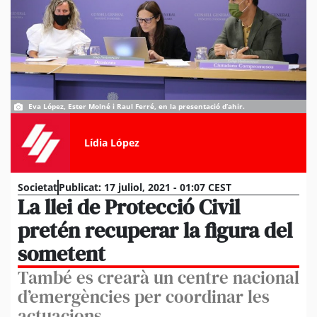
Eva López, Ester Molné i Raul Ferré, en la presentació d’ahir.
Lídia López
Societat
Publicat:
17 juliol, 2021 - 01:07 CEST
La llei de Protecció Civil
pretén recuperar la figura del
sometent
També es crearà un centre nacional
d’emergències per coordinar les
actuacions