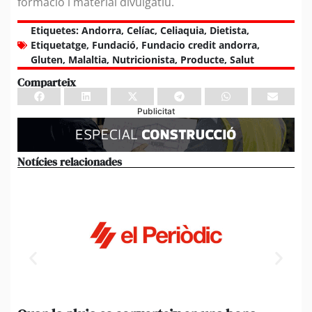
formació i material divulgatiu.
Etiquetes:
Andorra
,
Celíac
,
Celiaquia
,
Dietista
,
Etiquetatge
,
Fundació
,
Fundacio credit andorra
,
Gluten
,
Malaltia
,
Nutricionista
,
Producte
,
Salut
Comparteix
Publicitat
Notícies relacionades