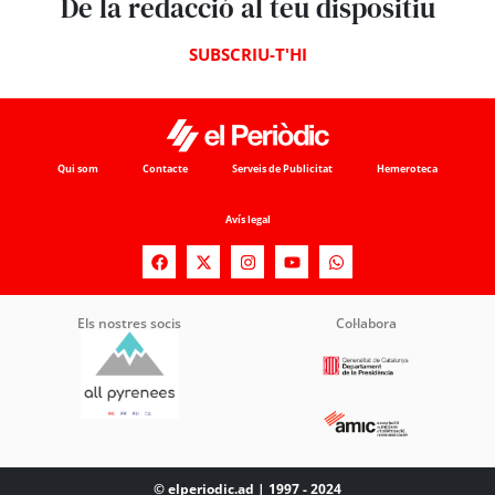
De la redacció al teu dispositiu
SUBSCRIU-T'HI
Qui som
Contacte
Serveis de Publicitat
Hemeroteca
Avís legal
Els nostres socis
Col·labora
© elperiodic.ad | 1997 - 2024