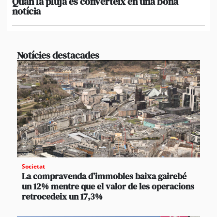
Quan la pluja es converteix en una bona
[A
notícia
in
ca
Notícies destacades
Societat
La compravenda d’immobles baixa gairebé
un 12% mentre que el valor de les operacions
retrocedeix un 17,3%