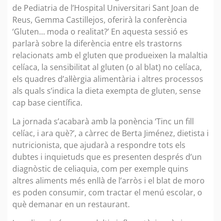
de Pediatria de l’Hospital Universitari Sant Joan de
Reus, Gemma Castillejos, oferirà la conferència
‘Gluten… moda o realitat?’ En aquesta sessió es
parlarà sobre la diferència entre els trastorns
relacionats amb el gluten que produeixen la malaltia
celíaca, la sensibilitat al gluten (o al blat) no celíaca,
els quadres d’al·lèrgia alimentària i altres processos
als quals s’indica la dieta exempta de gluten, sense
cap base científica.
La jornada s’acabarà amb la ponència ‘Tinc un fill
celíac, i ara què?’, a càrrec de Berta Jiménez, dietista i
nutricionista, que ajudarà a respondre tots els
dubtes i inquietuds que es presenten després d’un
diagnòstic de celiaquia, com per exemple quins
altres aliments més enllà de l’arròs i el blat de moro
es poden consumir, com tractar el menú escolar, o
què demanar en un restaurant.