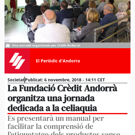
Una xerrada organitzada per Crèdit Andorrà.
El Periòdic d'Andorra
Societat
Publicat:
6 novembre, 2018 - 14:11 CET
La Fundació Crèdit Andorrà
organitza una jornada
dedicada a la celiaquia
Es presentarà un manual per
facilitar la comprensió de
l’etiquetatge dels productes sense