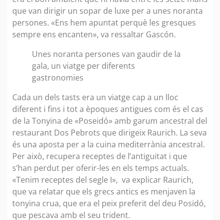
que van dirigir un sopar de luxe per a unes noranta
persones. «Ens hem apuntat perquè les gresques
sempre ens encanten», va ressaltar Gascón.
Unes noranta persones van gaudir de la
gala, un viatge per diferents
gastronomies
Cada un dels tasts era un viatge cap a un lloc
diferent i fins i tot a èpoques antigues com és el cas
de la Tonyina de «Poseidó» amb garum ancestral del
restaurant Dos Pebrots que dirigeix Raurich. La seva
és una aposta per a la cuina mediterrània ancestral.
Per això, recupera receptes de l’antiguitat i que
s’han perdut per oferir-les en els temps actuals.
«Tenim receptes del segle I», va explicar Raurich,
que va relatar que els grecs antics es menjaven la
tonyina crua, que era el peix preferit del deu Posidó,
que pescava amb el seu trident.