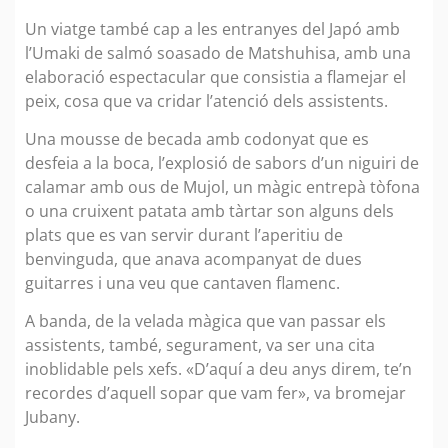
Un viatge també cap a les entranyes del Japó amb
l’Umaki de salmó soasado de Matshuhisa, amb una
elaboració espectacular que consistia a flamejar el
peix, cosa que va cridar l’atenció dels assistents.
Una mousse de becada amb codonyat que es
desfeia a la boca, l’explosió de sabors d’un niguiri de
calamar amb ous de Mujol, un màgic entrepà tòfona
o una cruixent patata amb tàrtar son alguns dels
plats que es van servir durant l’aperitiu de
benvinguda, que anava acompanyat de dues
guitarres i una veu que cantaven flamenc.
A banda, de la velada màgica que van passar els
assistents, també, segurament, va ser una cita
inoblidable pels xefs. «D’aquí a deu anys direm, te’n
recordes d’aquell sopar que vam fer», va bromejar
Jubany.