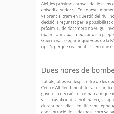
Així, les pròximes proves de descens 
episodi a Andorra. En aquests moment
valorant el tram en qüestió del riu i n
decisió. Preguntat per la possibilitat 
pròxim 15 de desembre no vulgui invol
major i principal impulsor de la propos
Guerra va assegurar que «des de la F
opció, perquè realment creiem que és
Dues hores de bombe
Tot plegat es va desprendre de les dec
Centre Alt Rendiment de Naturlandia. 
govern la decisió, tot remarcant que 
serien «suficients». Així mateix, va ap
durant pocs dies i en diferents èpoqu
concentració de la despesa com va pass