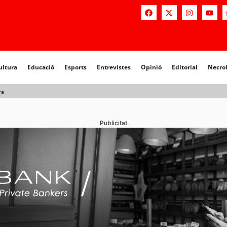
a
Educació
Esports
Entrevistes
Opinió
Editorial
Necrològiq
ultura
Educació
Esports
Entrevistes
Opinió
Editorial
Necro
ra
Publicitat