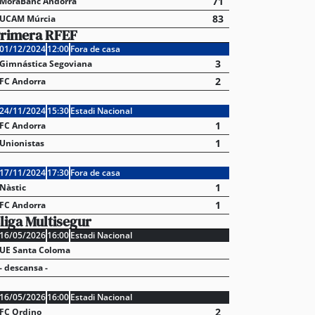
71
MoraBanc Andorra
83
UCAM Múrcia
rimera RFEF
01/12/2024
12:00
Fora de casa
3
Gimnástica Segoviana
2
FC Andorra
24/11/2024
15:30
Estadi Nacional
1
FC Andorra
1
Unionistas
17/11/2024
17:30
Fora de casa
1
Nàstic
1
FC Andorra
liga Multisegur
16/05/2026
16:00
Estadi Nacional
UE Santa Coloma
- descansa -
16/05/2026
16:00
Estadi Nacional
2
FC Ordino