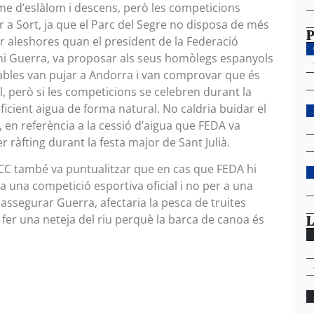
sme d’eslàlom i descens, però les competicions
r a Sort, ja que el Parc del Segre no disposa de més
P
er aleshores quan el president de la Federació
ni Guerra, va proposar als seus homòlegs espanyols
nsables van pujar a Andorra i van comprovar que és
al, però si les competicions se celebren durant la
icient aigua de forma natural. No caldria buidar el
, en referència a la cessió d’aigua que FEDA va
r ràfting durant la festa major de Sant Julià.
FACC també va puntualitzar que en cas que FEDA hi
a una competició esportiva oficial i no per a una
a assegurar Guerra, afectaria la pesca de truites
L
a fer una neteja del riu perquè la barca de canoa és