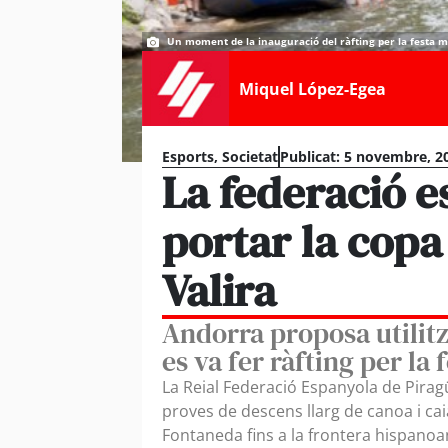
Un moment de la inauguració del ràfting per la festa ma
Miquel López-Egea
Esports
,
Societat
Publicat:
5 novembre, 20
La federació e
portar la copa
Valira
Andorra proposa utilitz
es va fer ràfting per la
La Reial Federació Espanyola de Pirag
proves de descens llarg de canoa i caia
Fontaneda fins a la frontera hispanoa