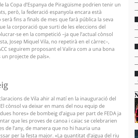
de la Copa d’Espanya de Piragüisme podrien tenir un
s, però, la federació espanyola encara està
o serà fins a finals de mes que farà pública la seva
que la corporació que surti de les eleccions del
ucrar-se en la competició –ja que l’actual cònsol
ta, Josep Miquel Vila, no repetirà en el càrrec–,
ACC seguirem proposant el Valira com a una bona
 un projecte de país».
ig
N
laracions de Vila ahir al matí en la inauguració del
El cònsol va deixar en mans del nou equip de
«dues hores» de bombeig d’aigua per part de FEDA ja
untar que les proves de canoa i caiac se celebrarien
es de l’any, de manera que no hi hauria una
ar per la festa major. «La quantitat d’aigua del riu