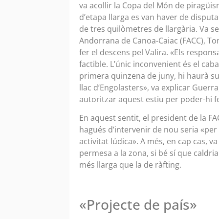
va acollir la Copa del Món de piragüi
d’etapa llarga es van haver de disputa
de tres quilòmetres de llargària. Va s
Andorrana de Canoa-Caiac (FACC), To
fer el descens pel Valira. «Els respo
factible. L’únic inconvenient és el cab
primera quinzena de juny, hi haurà suf
llac d’Engolasters», va explicar Guerra
autoritzar aquest estiu per poder-hi fe
En aquest sentit, el president de la 
hagués d’intervenir de nou seria «per 
activitat lúdica». A més, en cap cas, v
permesa a la zona, si bé sí que caldri
més llarga que la de ràfting.
«Projecte de país»