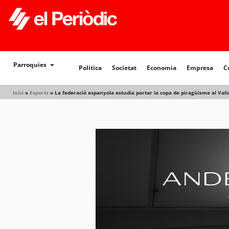
Política
Societat
Economia
Empresa
Cultur
Parroquies
Política
Societat
Economia
Empresa
C
Inici
»
Esports
»
La federació espanyola estudia portar la copa de piragüisme al Vali