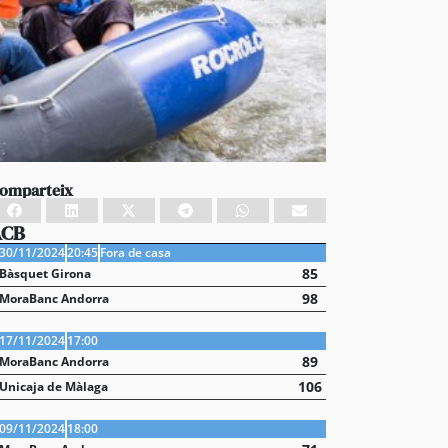
omparteix
ACB
30/11/2024
20:45
Fora de casa
85
Bàsquet Girona
98
MoraBanc Andorra
17/11/2024
17:00
89
MoraBanc Andorra
106
Unicaja de Màlaga
09/11/2024
18:00