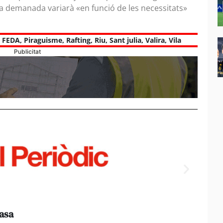
, la demanada variarà «en funció de les necessitats»
,
FEDA
,
Piraguisme
,
Rafting
,
Riu
,
Sant julia
,
Valira
,
Vila
Publicitat
casa
Els e