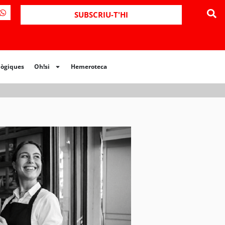
ues
Oh!si
Hemeroteca
SUBSCRIU-T'HI
lògiques
Oh!si
Hemeroteca