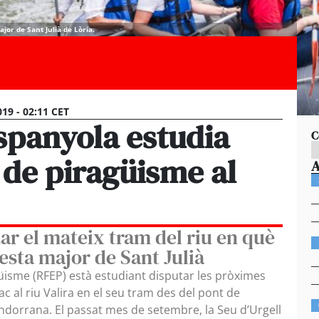
jor de Sant Julià de Lòria.
19 - 02:11 CET
spanyola estudia
C
 de piragüisme al
ar el mateix tram del riu en què
 festa major de Sant Julià
üisme (RFEP) està estudiant disputar les pròximes
c al riu Valira en el seu tram des del pont de
ndorrana. El passat mes de setembre, la Seu d’Urgell