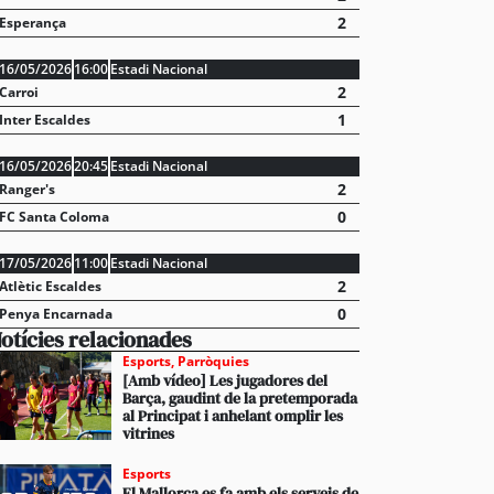
2
Esperança
16/05/2026
16:00
Estadi Nacional
2
Carroi
1
Inter Escaldes
16/05/2026
20:45
Estadi Nacional
2
Ranger's
0
FC Santa Coloma
17/05/2026
11:00
Estadi Nacional
2
Atlètic Escaldes
0
Penya Encarnada
otícies relacionades
Esports
,
Parròquies
[Amb vídeo] Les jugadores del
Barça, gaudint de la pretemporada
al Principat i anhelant omplir les
vitrines
Esports
El Mallorca es fa amb els serveis de