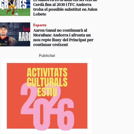
Cerdà fins al 2030 i l’FC Andorra
troba el possible substitut en Julen
Lobete
Esports
Aaron Ganal no continuarà al
MoraBanc Andorra i afronta un
nou repte lluny del Principat per
continuar creixent
Publicitat
stabliments es fan forts davant una demanda enorme 