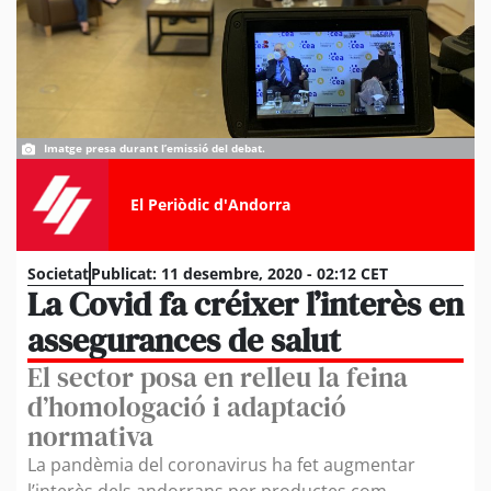
Imatge presa durant l’emissió del debat.
El Periòdic d'Andorra
Societat
Publicat:
11 desembre, 2020 - 02:12 CET
La Covid fa créixer l’interès en
assegurances de salut
El sector posa en relleu la feina
d’homologació i adaptació
normativa
La pandèmia del coronavirus ha fet augmentar
l’interès dels andorrans per productes com