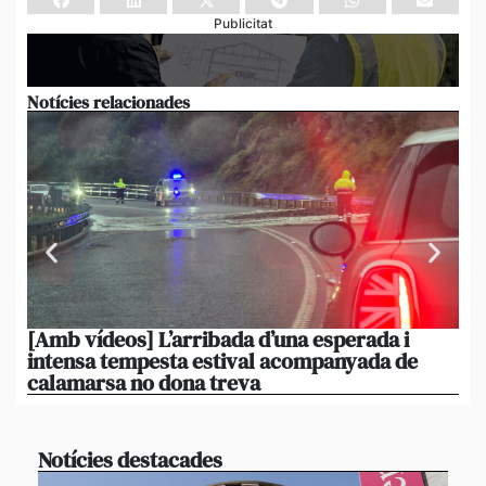
Publicitat
Notícies relacionades
[Amb vídeos] L’arribada d’una esperada i
El 
intensa tempesta estival acompanyada de
20
calamarsa no dona treva
du
Notícies destacades