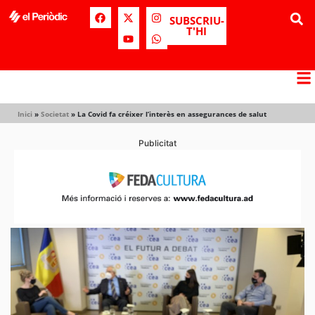
SUBSCRIU-
T'HI
Inici
»
Societat
»
La Covid fa créixer l’interès en assegurances de salut
Publicitat