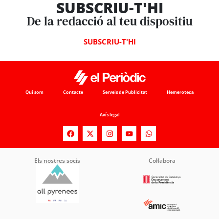
SUBSCRIU-T'HI
De la redacció al teu dispositiu
SUBSCRIU-T'HI
Qui som
Contacte
Serveis de Publicitat
Hemeroteca
Avís legal
Els nostres socis
Col·labora