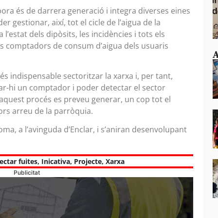
ora és de darrera generació i integra diverses eines
 gestionar, així, tot el cicle de l’aigua de la
l’estat dels dipòsits, les incidències i tots els
dels comptadors de consum d’aigua dels usuaris
A
és indispensable sectoritzar la xarxa i, per tant,
l·lar-hi un comptador i poder detectar el sector
 aquest procés es preveu generar, un cop tot el
tors arreu de la parròquia.
oma, a l’avinguda d’Enclar, i s’aniran desenvolupant
ectar fuites
,
Inicativa
,
Projecte
,
Xarxa
Publicitat