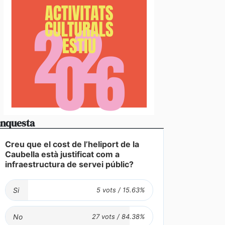
stabliments es fan forts davant una demanda enorme 
nquesta
 en un juliol que ja és històric
Creu que el cost de l’heliport de la
Caubella està justificat com a
infraestructura de servei públic?
Si
No