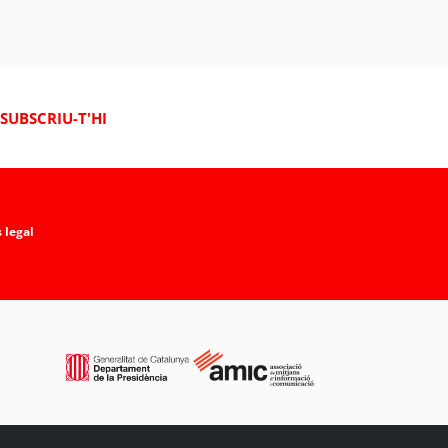
SUBSCRIU-T'HI
 legal