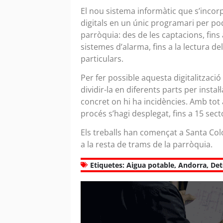
El nou sistema informàtic que s’incorp
digitals en un únic programari per poder
parròquia: des de les captacions, fins a 
sistemes d’alarma, fins a la lectura 
particulars.
Per fer possible aquesta digitalització 
dividir-la en diferents parts per insta
concret on hi ha incidències. Amb tot
procés s’hagi desplegat, fins a 15 sec
Els treballs han començat a Santa Col
a la resta de trams de la parròquia.
Etiquetes:
Aigua potable
,
Andorra
,
Det