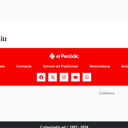
tiu
som
Contacte
Serveis de Publicitat
Hemeroteca
Avís
Col·labora
© elperiodic.ad | 1997 - 2024