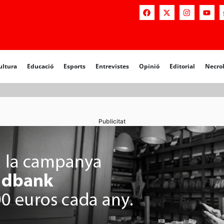
a
Educació
Esports
Entrevistes
Opinió
Editorial
Necrològiq
ultura
Educació
Esports
Entrevistes
Opinió
Editorial
Necro
Publicitat