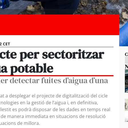
2 CET
ecte per sectoritzar
C
ua potable
N
er detectar fuites d’aigua d’una
 a desplegar el projecte de digitalització del cicle
ologies en la gestió de l’aigua i, en definitiva,
nllestit es podrà disposar de les dades en temps real
r de manera immediata en situacions de resolució
tuacions de millora.