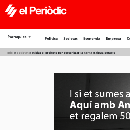
Política
Societat
Economia
Empresa
Cultur
Parroquies
Política
Societat
Economia
Empresa
C
Inici
»
Societat
»
Iniciat el projecte per sectoritzar la xarxa d’aigua potable