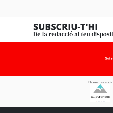
SUBSCRIU-T'HI
De la redacció al teu disposi
Qui 
Els nostres socis