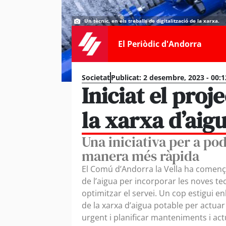
Un tècnic, en els treballs de digitalització de la xarxa.
El Periòdic d'Andorra
Societat
Publicat:
2 desembre, 2023 - 00:1
Iniciat el proj
la xarxa d’aig
Una iniciativa per a pod
manera més ràpida
El Comú d’Andorra la Vella ha començat
de l’aigua per incorporar les noves tecn
optimitzar el servei. Un cop estigui e
de la xarxa d’aigua potable per actua
urgent i planificar manteniments i ac