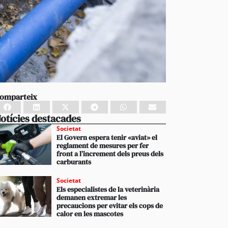
omparteix
otícies destacades
Societat
El Govern espera tenir «aviat» el
reglament de mesures per fer
front a l’increment dels preus dels
carburants
Societat
Els especialistes de la veterinària
demanen extremar les
precaucions per evitar els cops de
calor en les mascotes