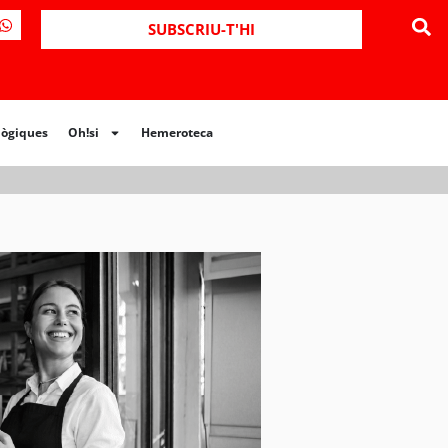
ues
Oh!si
Hemeroteca
SUBSCRIU-T'HI
lògiques
Oh!si
Hemeroteca