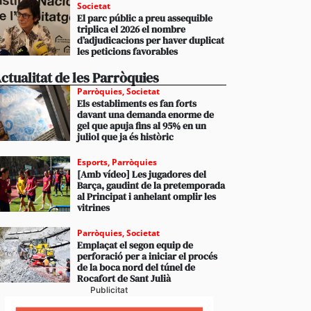
Societat
El parc públic a preu assequible
triplica el 2026 el nombre
d’adjudicacions per haver duplicat
les peticions favorables
ctualitat de les Parròquies
Parròquies
,
Societat
Els establiments es fan forts
davant una demanda enorme de
gel que apuja fins al 95% en un
juliol que ja és històric
Esports
,
Parròquies
[Amb vídeo] Les jugadores del
Barça, gaudint de la pretemporada
al Principat i anhelant omplir les
vitrines
Parròquies
,
Societat
Emplaçat el segon equip de
perforació per a iniciar el procés
de la boca nord del túnel de
Rocafort de Sant Julià
Publicitat