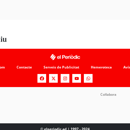
tiu
som
Contacte
Serveis de Publicitat
Hemeroteca
Avís
Col·labora
© elperiodic.ad | 1997 - 2024