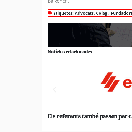
Baixench.
Etiquetes:
Advocats
,
Colegi
,
Fundador
Notícies relacionades
Els referents també passen per 