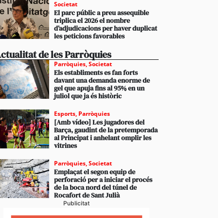
Societat
El parc públic a preu assequible
triplica el 2026 el nombre
d’adjudicacions per haver duplicat
les peticions favorables
ctualitat de les Parròquies
Parròquies
,
Societat
Els establiments es fan forts
davant una demanda enorme de
gel que apuja fins al 95% en un
juliol que ja és històric
Esports
,
Parròquies
[Amb vídeo] Les jugadores del
Barça, gaudint de la pretemporada
al Principat i anhelant omplir les
vitrines
Parròquies
,
Societat
Emplaçat el segon equip de
perforació per a iniciar el procés
de la boca nord del túnel de
stabliments es fan forts davant una demanda enorme 
Rocafort de Sant Julià
 en un juliol que ja és històric
Publicitat