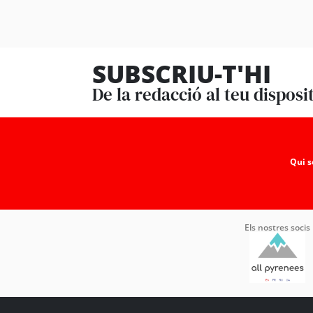
SUBSCRIU-T'HI
De la redacció al teu disposi
Qui 
Els nostres socis