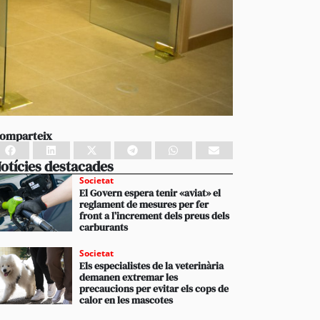
omparteix
otícies destacades
Societat
El Govern espera tenir «aviat» el
reglament de mesures per fer
front a l’increment dels preus dels
carburants
Societat
Els especialistes de la veterinària
demanen extremar les
precaucions per evitar els cops de
calor en les mascotes