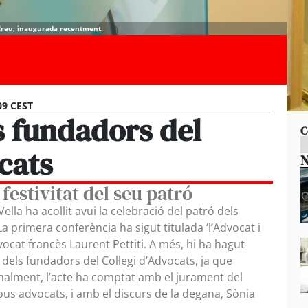
a Creu, inaugurada recentment.
09 CEST
 fundadors del
C
ocats
N
estivitat del seu patró
lla ha acollit avui la celebració del patró dels
 primera conferència ha sigut titulada ‘l’Advocat i
dvocat francès Laurent Pettiti. A més, hi ha hagut
els fundadors del Col·legi d’Advocats, ja que
inalment, l’acte ha comptat amb el jurament del
ous advocats, i amb el discurs de la degana, Sònia