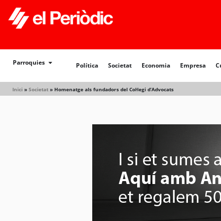
Política
Societat
Economia
Empresa
Cultur
Parroquies
Política
Societat
Economia
Empresa
C
Inici
»
Societat
»
Homenatge als fundadors del Col·legi d’Advocats