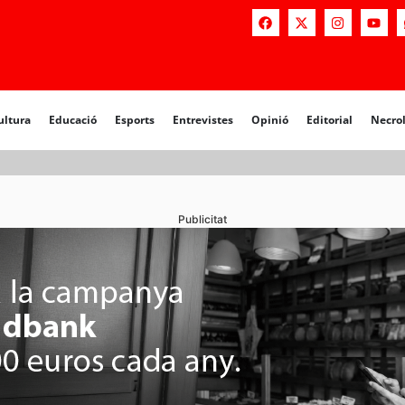
a
Educació
Esports
Entrevistes
Opinió
Editorial
Necrològiq
ultura
Educació
Esports
Entrevistes
Opinió
Editorial
Necro
Publicitat