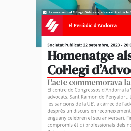
La nova seu del Col·legi d’Advocats, al carrer Prat de l
El Periòdic d'Andorra
Societat
Publicat:
22 setembre, 2023 - 20:
Homenatge als
Col·legi d’Adv
L'acte commemorava la f
El centre de Congressos d’Andorra la Ve
advocats, Sant Raimon de Penyafort. La
les sancions de la UE’, a càrrec de l’a
després un discurs en reconeixement d
enguany celebren el seu aniversari. F
compromís ètic i professionals dels n