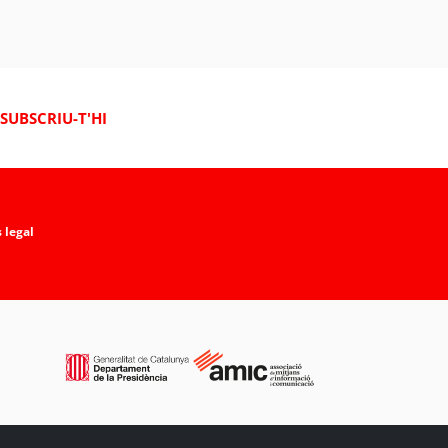
SUBSCRIU-T'HI
 legal