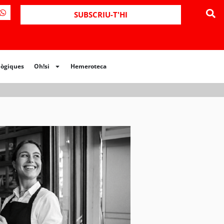
ues
Oh!si
Hemeroteca
SUBSCRIU-T'HI
lògiques
Oh!si
Hemeroteca