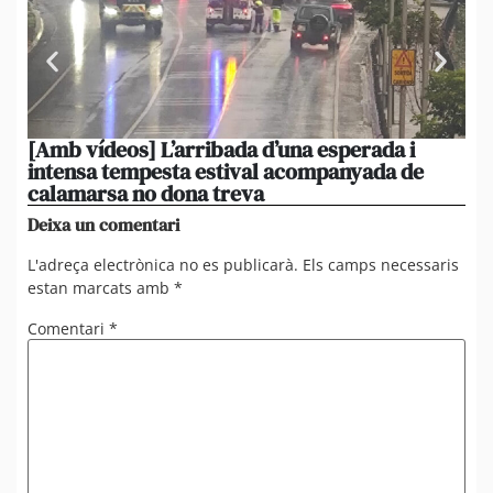
[Amb vídeos] L’arribada d’una esperada i
El 
intensa tempesta estival acompanyada de
20
calamarsa no dona treva
du
Deixa un comentari
L'adreça electrònica no es publicarà.
Els camps necessaris
estan marcats amb
*
Comentari
*