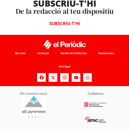
SUBSCRIU-T'HI
De la redacció al teu dispositiu
SUBSCRIU-T'HI
Qui som
Contacte
Serveis de Publicitat
Hemeroteca
Avís legal
Els nostres socis
Col·labora