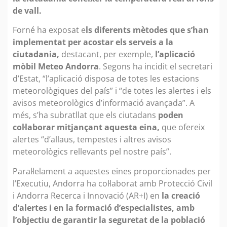
de vall.
Forné ha exposat e
ls diferents mètodes que s’han
implementat per acostar els serveis a la
ciutadania,
destacant, per exemple,
l’aplicació
mòbil Meteo Andorra
. Segons ha incidit el secretari
d’Estat, “l’aplicació disposa de totes les estacions
meteorològiques del país” i “de totes les alertes i els
avisos meteorològics d’informació avançada”. A
més, s’ha subratllat que els ciutadans
poden
col·laborar mitjançant aquesta eina,
que ofereix
alertes “d’allaus, tempestes i altres avisos
meteorològics rellevants pel nostre país”.
Paral·lelament a aquestes eines proporcionades per
l’Executiu, Andorra ha col·laborat amb Protecció Civil
i Andorra Recerca i Innovació (AR+I) en
la creació
d’alertes i en la formació d’especialistes, amb
l’objectiu de garantir la seguretat de la població