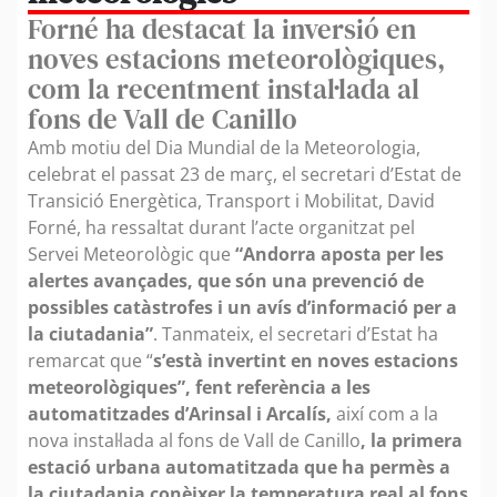
Forné ha destacat la inversió en
noves estacions meteorològiques,
com la recentment instal·lada al
fons de Vall de Canillo
Amb motiu del Dia Mundial de la Meteorologia,
celebrat el passat 23 de març, el secretari d’Estat de
Transició Energètica, Transport i Mobilitat, David
Forné, ha ressaltat durant l’acte organitzat pel
Servei Meteorològic que
“Andorra aposta per les
alertes avançades, que són una prevenció de
possibles catàstrofes i un avís d’informació per a
la ciutadania”
. Tanmateix, el secretari d’Estat ha
remarcat que “
s’està invertint en noves estacions
meteorològiques”, fent referència a les
automatitzades d’Arinsal i Arcalís,
així com a la
nova instal·lada al fons de Vall de Canillo
, la primera
estació urbana automatitzada que ha permès a
la ciutadania conèixer la temperatura real al fons