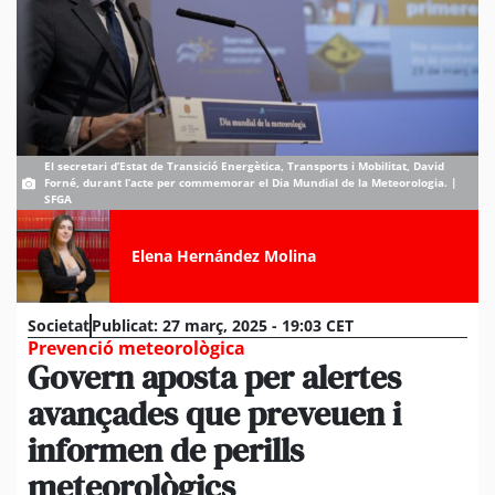
El secretari d’Estat de Transició Energètica, Transports i Mobilitat, David
Forné, durant l’acte per commemorar el Dia Mundial de la Meteorologia. |
SFGA
Elena Hernández Molina
Societat
Publicat:
27 març, 2025 - 19:03 CET
Prevenció meteorològica
Govern aposta per alertes
avançades que preveuen i
informen de perills
meteorològics