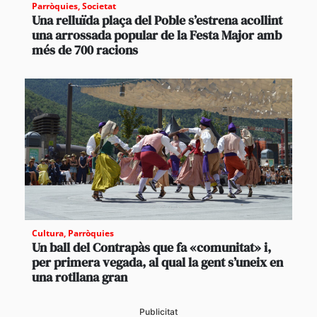
Parròquies
,
Societat
Una relluïda plaça del Poble s’estrena acollint
una arrossada popular de la Festa Major amb
més de 700 racions
Cultura
,
Parròquies
Un ball del Contrapàs que fa «comunitat» i,
per primera vegada, al qual la gent s’uneix en
una rotllana gran
Publicitat