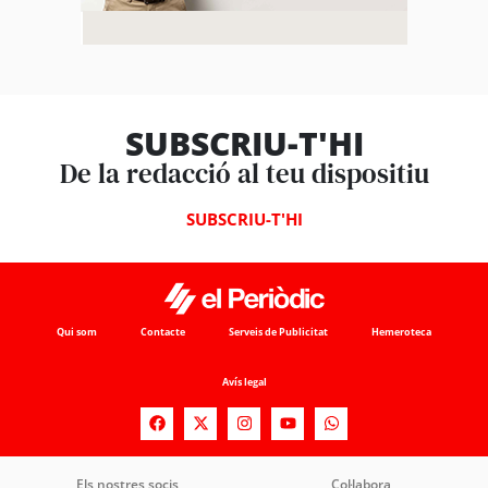
SUBSCRIU-T'HI
De la redacció al teu dispositiu
SUBSCRIU-T'HI
Qui som
Contacte
Serveis de Publicitat
Hemeroteca
Avís legal
Els nostres socis
Col·labora