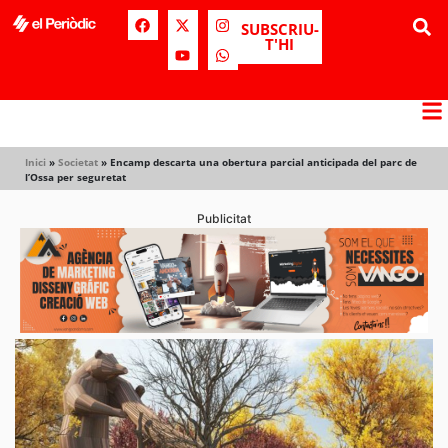
SUBSCRIU-
T'HI
Inici
»
Societat
»
Encamp descarta una obertura parcial anticipada del parc de
l’Ossa per seguretat
Publicitat