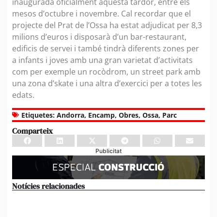
inaugurada oficialment aquesta tardor, entre els
mesos d’octubre i novembre. Cal recordar que el
projecte del Prat de l’Ossa ha estat adjudicat per 8,3
milions d’euros i disposarà d’un bar-restaurant,
edificis de servei i també tindrà diferents zones per
a infants i joves amb una gran varietat d’activitats
com per exemple un rocòdrom, un street park amb
una zona d’skate i una altra d’exercici per a totes les
edats.
Etiquetes:
Andorra
,
Encamp
,
Obres
,
Ossa
,
Parc
Comparteix
Publicitat
Notícies relacionades