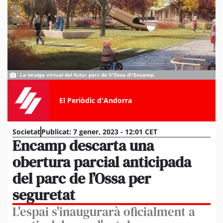
La imatge virtual del futur parc de l\'Ossa d\'Encamp.
El Periòdic d'Andorra
Societat
Publicat:
7 gener, 2023 - 12:01 CET
Encamp descarta una
obertura parcial anticipada
del parc de l’Ossa per
seguretat
L'espai s'inaugurarà oficialment a