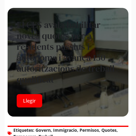
El CES avala habilitar
noves quotes per a
residents passius i
autònoms i avança 150
autoritzacions de treball
qualificat
Llegir
Etiquetes:
Govern
,
Immigracio
,
Permisos
,
Quotes
,