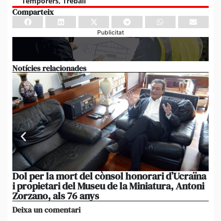
Temporers
,
Treball
Comparteix
Publicitat
Notícies relacionades
Dol per la mort del cònsol honorari d’Ucraïna
El 
i propietari del Museu de la Miniatura, Antoni
im
Zorzano, als 76 anys
Res
Deixa un comentari