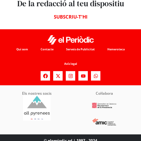
De la redacció al teu dispositiu
SUBSCRIU-T'HI
Qui som
Contacte
Serveis de Publicitat
Hemeroteca
Avís legal
Els nostres socis
Col·labora
© elperiodic.ad | 1997 - 2024