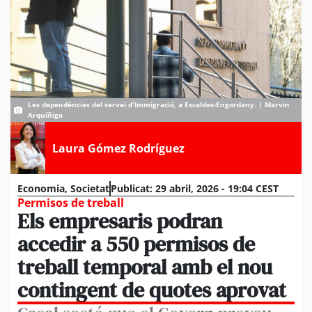
Les dependències del servei d'Immigració, a Escaldes-Engordany. | Marvin
Arquíñigo
Laura Gómez Rodríguez
Economia
,
Societat
Publicat:
29 abril, 2026 - 19:04 CEST
Permisos de treball
Els empresaris podran
accedir a 550 permisos de
treball temporal amb el nou
contingent de quotes aprovat