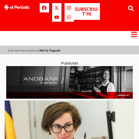
SUBSCRIU-
T'HI
Inici
»
Entrevistes
»
Núria Segués
Publicitat