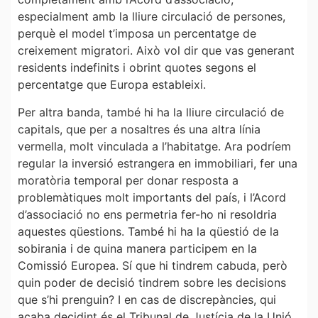
especialment amb la lliure circulació de persones,
perquè el model t’imposa un percentatge de
creixement migratori. Això vol dir que vas generant
residents indefinits i obrint quotes segons el
percentatge que Europa estableixi.
Per altra banda, també hi ha la lliure circulació de
capitals, que per a nosaltres és una altra línia
vermella, molt vinculada a l’habitatge. Ara podríem
regular la inversió estrangera en immobiliari, fer una
moratòria temporal per donar resposta a
problemàtiques molt importants del país, i l’Acord
d’associació no ens permetria fer-ho ni resoldria
aquestes qüestions. També hi ha la qüestió de la
sobirania i de quina manera participem en la
Comissió Europea. Sí que hi tindrem cabuda, però
quin poder de decisió tindrem sobre les decisions
que s’hi prenguin? I en cas de discrepàncies, qui
acaba decidint és el Tribunal de Justícia de la Unió