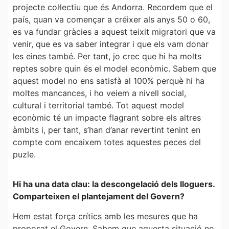
projecte col·lectiu que és Andorra. Recordem que el
país, quan va començar a créixer als anys 50 o 60,
es va fundar gràcies a aquest teixit migratori que va
venir, que es va saber integrar i que els vam donar
les eines també. Per tant, jo crec que hi ha molts
reptes sobre quin és el model econòmic. Sabem que
aquest model no ens satisfà al 100% perquè hi ha
moltes mancances, i ho veiem a nivell social,
cultural i territorial també. Tot aquest model
econòmic té un impacte flagrant sobre els altres
àmbits i, per tant, s’han d’anar revertint tenint en
compte com encaixem totes aquestes peces del
puzle.
Hi ha una data clau: la descongelació dels lloguers.
Comparteixen el plantejament del Govern?
Hem estat força crítics amb les mesures que ha
proposat el Govern. Sabem que aquesta situació no