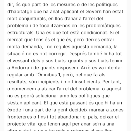
dir, és que part de les mesures o de les polítiques
d’habitatge que ha anat aplicant el Govern han estat
molt conjunturals, en lloc d’anar a l’arrel del
problema i de focalitzar-nos en les problemàtiques
estructurals. Una és que tot està condicionat. Si el
mercat que tens és el que és, però deixes entrar
molta demanda, i no regules aquesta demanda, la
situació no es pot corregir. Després també hi ha tot
el vessant dels pisos buits: quants pisos buits tenim
a Andorra i de quants disposem. Això es va intentar
regular amb l’Òmnibus 1, però, pel que fa als
resultats, són incipients i molt insuficients. Per tant,
o comencem a atacar l’arrel del problema, o aquest
no es podrà solucionar amb les polítiques que
s’estan aplicant. El que està passant és que hi ha un
èxode i una part de la gent decideix marxar a zones
frontereres o fins i tot abandonar el país, deixar el
projecte vital que tenen aquí per anar-se’n a una
altra ciutat, a un altre país o retornar al seu lloc