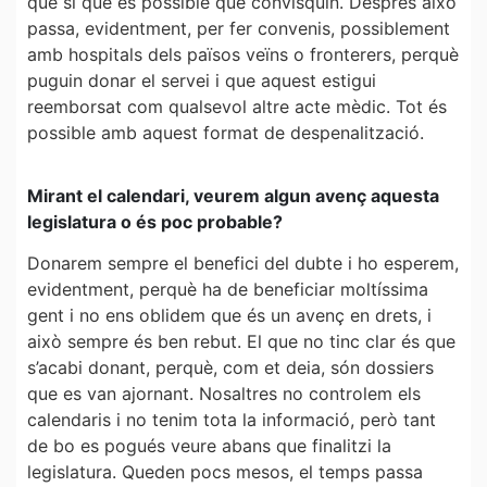
que sí que és possible que convisquin. Després això
passa, evidentment, per fer convenis, possiblement
amb hospitals dels països veïns o fronterers, perquè
puguin donar el servei i que aquest estigui
reemborsat com qualsevol altre acte mèdic. Tot és
possible amb aquest format de despenalització.
Mirant el calendari, veurem algun avenç aquesta
legislatura o és poc probable?
Donarem sempre el benefici del dubte i ho esperem,
evidentment, perquè ha de beneficiar moltíssima
gent i no ens oblidem que és un avenç en drets, i
això sempre és ben rebut. El que no tinc clar és que
s’acabi donant, perquè, com et deia, són dossiers
que es van ajornant. Nosaltres no controlem els
calendaris i no tenim tota la informació, però tant
de bo es pogués veure abans que finalitzi la
legislatura. Queden pocs mesos, el temps passa