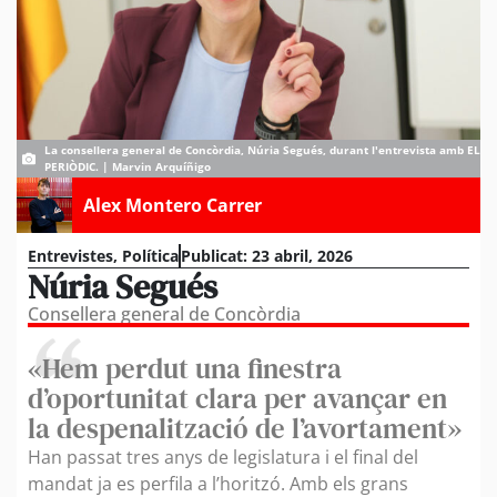
La consellera general de Concòrdia, Núria Segués, durant l'entrevista amb EL
PERIÒDIC. | Marvin Arquíñigo
Alex Montero Carrer
Entrevistes
,
Política
Publicat:
23 abril, 2026
Núria Segués
Consellera general de Concòrdia
«Hem perdut una finestra
d’oportunitat clara per avançar en
la despenalització de l’avortament»
Han passat tres anys de legislatura i el final del
mandat ja es perfila a l’horitzó. Amb els grans