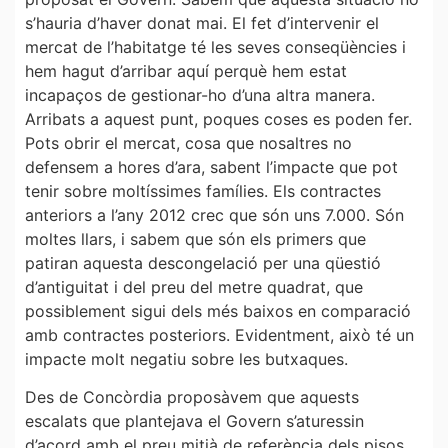
s’hauria d’haver donat mai. El fet d’intervenir el
mercat de l’habitatge té les seves conseqüències i
hem hagut d’arribar aquí perquè hem estat
incapaços de gestionar-ho d’una altra manera.
Arribats a aquest punt, poques coses es poden fer.
Pots obrir el mercat, cosa que nosaltres no
defensem a hores d’ara, sabent l’impacte que pot
tenir sobre moltíssimes famílies. Els contractes
anteriors a l’any 2012 crec que són uns 7.000. Són
moltes llars, i sabem que són els primers que
patiran aquesta descongelació per una qüestió
d’antiguitat i del preu del metre quadrat, que
possiblement sigui dels més baixos en comparació
amb contractes posteriors. Evidentment, això té un
impacte molt negatiu sobre les butxaques.
Des de Concòrdia proposàvem que aquests
escalats que plantejava el Govern s’aturessin
d’acord amb el preu mitjà de referència dels pisos