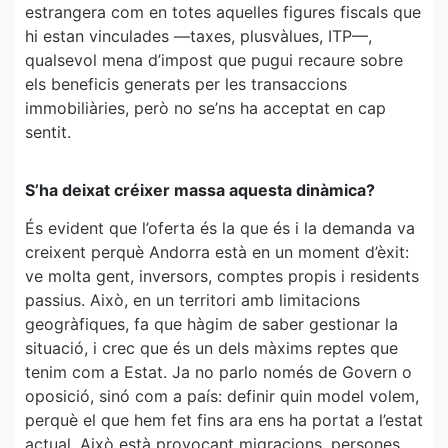
estrangera com en totes aquelles figures fiscals que
hi estan vinculades —taxes, plusvàlues, ITP—,
qualsevol mena d’impost que pugui recaure sobre
els beneficis generats per les transaccions
immobiliàries, però no se’ns ha acceptat en cap
sentit.
S’ha deixat créixer massa aquesta dinàmica?
És evident que l’oferta és la que és i la demanda va
creixent perquè Andorra està en un moment d’èxit:
ve molta gent, inversors, comptes propis i residents
passius. Això, en un territori amb limitacions
geogràfiques, fa que hàgim de saber gestionar la
situació, i crec que és un dels màxims reptes que
tenim com a Estat. Ja no parlo només de Govern o
oposició, sinó com a país: definir quin model volem,
perquè el que hem fet fins ara ens ha portat a l’estat
actual. Això està provocant migracions, persones