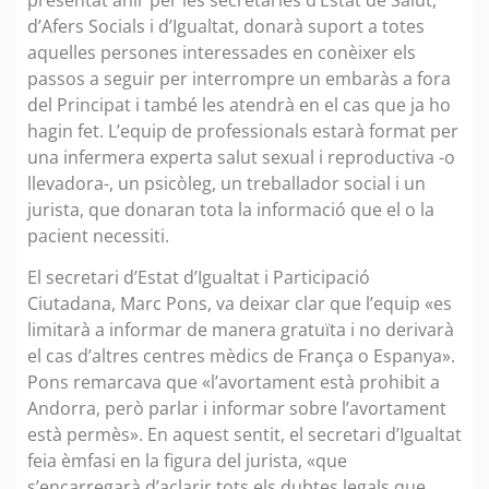
d’Afers Socials i d’Igualtat, donarà suport a totes
aquelles persones interessades en conèixer els
passos a seguir per interrompre un embaràs a fora
del Principat i també les atendrà en el cas que ja ho
hagin fet. L’equip de professionals estarà format per
una infermera experta salut sexual i reproductiva -o
llevadora-, un psicòleg, un treballador social i un
jurista, que donaran tota la informació que el o la
pacient necessiti.
El secretari d’Estat d’Igualtat i Participació
Ciutadana, Marc Pons, va deixar clar que l’equip «es
limitarà a informar de manera gratuïta i no derivarà
el cas d’altres centres mèdics de França o Espanya».
Pons remarcava que «l’avortament està prohibit a
Andorra, però parlar i informar sobre l’avortament
està permès». En aquest sentit, el secretari d’Igualtat
feia èmfasi en la figura del jurista, «que
s’encarregarà d’aclarir tots els dubtes legals que