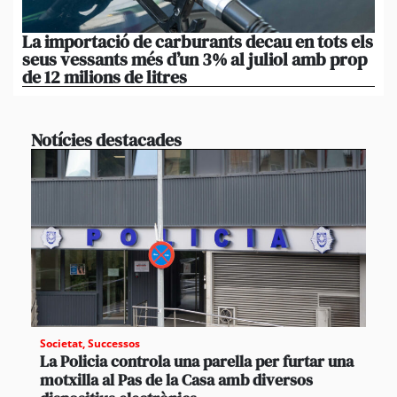
La importació de carburants decau en tots els
De
seus vessants més d’un 3% al juliol amb prop
la
de 12 milions de litres
am
Notícies destacades
Societat
,
Successos
La Policia controla una parella per furtar una
motxilla al Pas de la Casa amb diversos