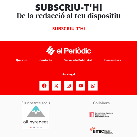
SUBSCRIU-T'HI
De la redacció al teu dispositiu
SUBSCRIU-T'HI
Qui som
Contacte
Serveis de Publicitat
Hemeroteca
Avís legal
Els nostres socis
Col·labora