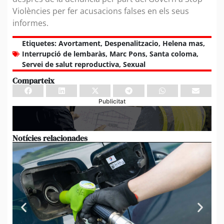
Violències per fer acusacions falses en els seus
informes.
Etiquetes:
Avortament
,
Despenalitzacio
,
Helena mas
,
Interrupció de lembaràs
,
Marc Pons
,
Santa coloma
,
Servei de salut reproductiva
,
Sexual
Comparteix
Publicitat
Notícies relacionades