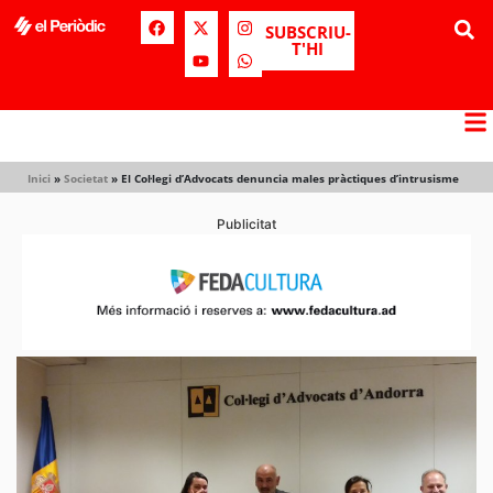
SUBSCRIU-
T'HI
Inici
»
Societat
»
El Col·legi d’Advocats denuncia males pràctiques d’intrusisme
Publicitat