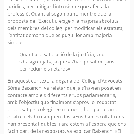
jurídics, per mitigar l’intrusisme que afecta la
professió. Quant al segon punt, mentre que la
proposta de l’Executiu exigeix la majoria absoluta
dels membres del col·legi per modificar els estatuts,
l’entitat demana que es pugui fer amb majoria
simple.
Quant a la saturació de la justícia, «no
s’ha agreujat», ja que «s’han posat mitjans
per reduir els retards»
En aquest context, la degana del Col·legi d’Advocats,
Sònia Baixench, va relatar que ja s’havien posat en
contacte amb els diferents grups parlamentaris,
amb l’objectiu que finalment s’aprovi el redactat
proposat pel col·legi. De moment, han parlat amb
quatre i els hi manquen dos. «Ens han escoltat i ens
han presentat dubtes, i ara estem a l’espera que ens
facin part de la resposta», va explicar Baixench. «El