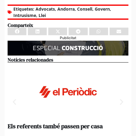
Etiquetes:
Advocats
,
Andorra
,
Consell
,
Govern
,
Intrusisme
,
Llei
Comparteix
Publicitat
Notícies relacionades
Els referents també passen per casa
El
de