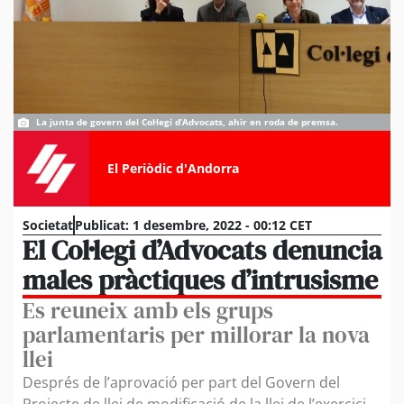
La junta de govern del Col·legi d’Advocats, ahir en roda de premsa.
El Periòdic d'Andorra
Societat
Publicat:
1 desembre, 2022 - 00:12 CET
El Col·legi d’Advocats denuncia
males pràctiques d’intrusisme
Es reuneix amb els grups
parlamentaris per millorar la nova
llei
Després de l’aprovació per part del Govern del
Projecte de llei de modificació de la llei de l’exercici