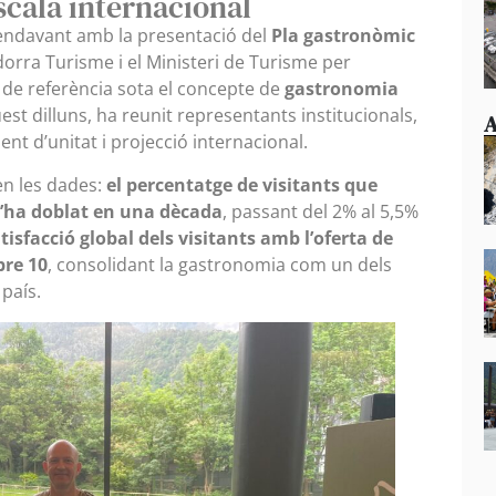
scala internacional
endavant amb la presentació del
Pla gastronòmic
dorra Turisme i el Ministeri de Turisme per
 de referència sota el concepte de
gastronomia
uest dilluns, ha reunit representants institucionals,
A
t d’unitat i projecció internacional.
en les dades:
el percentatge de visitants que
s’ha doblat en una dècada
, passant del 2% al 5,5%
atisfacció global dels visitants amb l’oferta de
bre 10
, consolidant la gastronomia com un dels
 país.