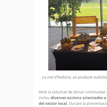
La mel d’Andorra, un producte autòcton q
Amb la voluntat de donar continuïtat al
inclou
diverses accions orientades a 
del sector local
. Durant la presentaci