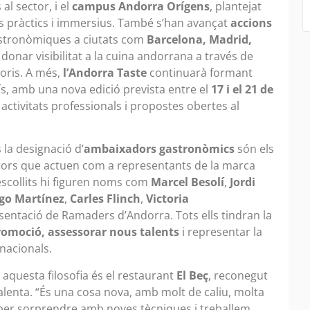
al sector, i el
campus Andorra Orígens
, plantejat
s pràctics i immersius. També s’han avançat
accions
astronòmiques a ciutats com
Barcelona, Madrid,
 donar visibilitat a la cuina andorrana a través de
toris. A més,
l’Andorra Taste
continuarà formant
ís, amb una nova edició prevista entre el
17 i el 21 de
ctivitats professionals i propostes obertes al
 la designació d’
ambaixadors gastronòmics
són els
ctors que actuen com a representants de la marca
 escollits hi figuren noms com
Marcel Besolí
,
Jordi
go Martínez
,
Carles Flinch
,
Victoria
esentació de Ramaders d’Andorra. Tots ells tindran la
promoció, assessorar nous talents
i representar la
nacionals.
 aquesta filosofia és el restaurant
El Beç
, reconegut
valenta. “És una cosa nova, amb molt de caliu, molta
per sorprendre amb noves tècniques i treballem