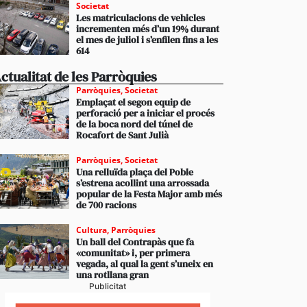
Societat
Les matriculacions de vehicles
incrementen més d’un 19% durant
el mes de juliol i s’enfilen fins a les
614
ctualitat de les Parròquies
Parròquies
,
Societat
Emplaçat el segon equip de
perforació per a iniciar el procés
de la boca nord del túnel de
Rocafort de Sant Julià
Parròquies
,
Societat
Una relluïda plaça del Poble
s’estrena acollint una arrossada
popular de la Festa Major amb més
de 700 racions
Cultura
,
Parròquies
Un ball del Contrapàs que fa
«comunitat» i, per primera
vegada, al qual la gent s’uneix en
una rotllana gran
Publicitat