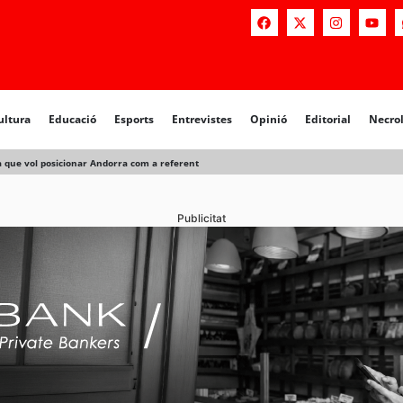
ultura
Educació
Esports
Entrevistes
Opinió
Editorial
Necro
a que vol posicionar Andorra com a referent
Publicitat