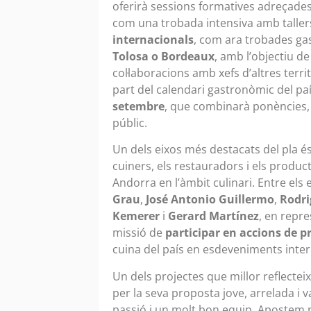
oferirà sessions formatives adreçades 
com una trobada intensiva amb taller
internacionals
, com ara trobades g
Tolosa o Bordeaux
, amb l’objectiu de
col·laboracions amb xefs d’altres terri
part del calendari gastronòmic del pa
setembre
, que combinarà ponències, a
públic.
Un dels eixos més destacats del pla és
cuiners, els restauradors i els produ
Andorra en l’àmbit culinari. Entre els
Grau
,
José Antonio Guillermo
,
Rodri
Kemerer
i
Gerard Martínez
, en repr
missió de
participar en accions de 
cuina del país en esdeveniments inter
Un dels projectes que millor reflecteix
per la seva proposta jove, arrelada i 
passió i un molt bon equip. Apostem 