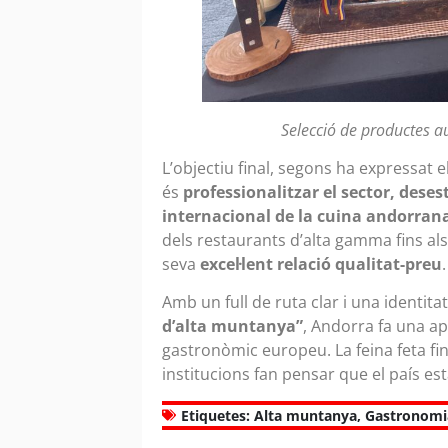
Selecció de productes au
L’objectiu final, segons ha expressat el
és
professionalitzar el sector, deses
internacional de la cuina andorran
dels restaurants d’alta gamma fins al
seva
excel·lent relació qualitat-preu
.
Amb un full de ruta clar i una identit
d’alta muntanya”
, Andorra fa una ap
gastronòmic europeu. La feina feta fins
institucions fan pensar que el país e
Etiquetes:
Alta muntanya
,
Gastronomi