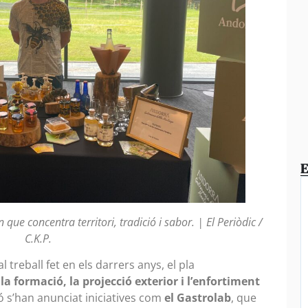
E
ue concentra territori, tradició i sabor. | El Periòdic /
C.K.P.
 treball fet en els darrers anys, el pla
la formació, la projecció exterior i l’enfortiment
ó s’han anunciat iniciatives com
el Gastrolab
, que