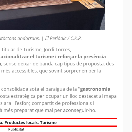
tòctons andorrans. | El Periòdic / C.K.P.
 titular de Turisme, Jordi Torres,
tacionalitzar el turisme i reforçar la presència
a
, sense deixar de banda cap tipus de proposta: des
s més accessibles, que sovint sorprenen per la
at consolidada sota el paraigua de la
“gastronomia
osta estratègica per ocupar un lloc destacat al mapa
 ara i l’esforç compartit de professionals i
stà més preparat que mai per aconseguir-ho.
a
,
Productes locals
,
Turisme
Publicitat