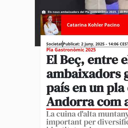
Els nous ambaixadors del Pla gastronòmic 2025. | El Peri
Catarina Kohler Pacino
Societat
Publicat:
2 juny, 2025 - 14:06 CES
Pla Gastronòmic 2025
El Beç, entre 
ambaixadors g
país en un pla
Andorra com a
La cuina d'alta muntan
important per diversific