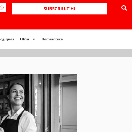
SUBSCRIU-T'HI
lògiques
Oh!si
Hemeroteca