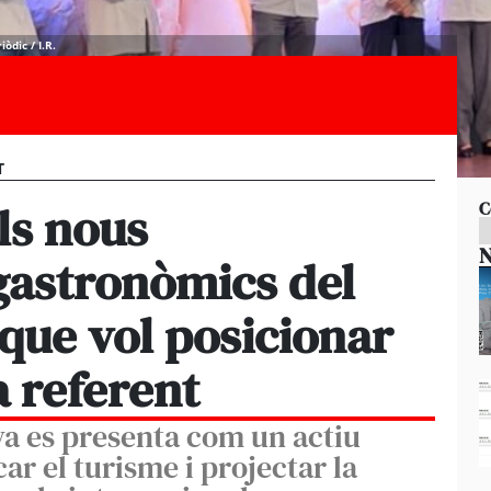
òdic / I.R.
T
els nous
C
N
astronòmics del
 que vol posicionar
 referent
ya es presenta com un actiu
ar el turisme i projectar la