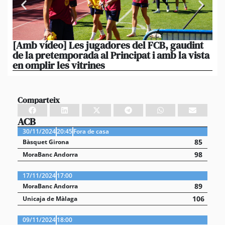
[Amb vídeo] Les jugadores del FCB, gaudint
El
de la pretemporada al Principat i amb la vista
ni
en omplir les vitrines
ag
Comparteix
ACB
30/11/2024
20:45
Fora de casa
85
Bàsquet Girona
98
MoraBanc Andorra
17/11/2024
17:00
89
MoraBanc Andorra
106
Unicaja de Màlaga
09/11/2024
18:00