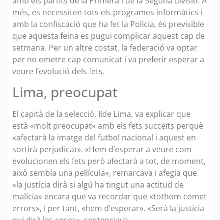
amb els partits de la Primera i de la Segona divisió. A
més, es necessiten tots els programes informàtics i
amb la confiscació que ha fet la Policia, és previsible
que aquesta feina es pugui complicar aquest cap de
setmana. Per un altre costat, la federació va optar
per no emetre cap comunicat i va preferir esperar a
veure l’evolució dels fets.
Lima, preocupat
El capità de la selecció, Ilde Lima, va explicar que
està «molt preocupat» amb els fets succeïts perquè
«afectarà la imatge del futbol nacional i aquest en
sortirà perjudicat». «Hem d’esperar a veure com
evolucionen els fets però afectarà a tot, de moment,
això sembla una pel·lícula», remarcava i afegia que
«la justícia dirà si algú ha tingut una actitud de
malícia» encara que va recordar que «tothom comet
errors», i per tant, «hem d’esperar». «Serà la justícia