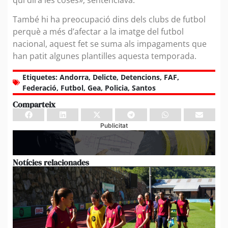
qui dirà les coses», sentenciava.
També hi ha preocupació dins dels clubs de futbol
perquè a més d’afectar a la imatge del futbol
nacional, aquest fet se suma als impagaments que
han patit algunes plantilles aquesta temporada.
Etiquetes:
Andorra
,
Delicte
,
Detencions
,
FAF
,
Federació
,
Futbol
,
Gea
,
Policia
,
Santos
Comparteix
Publicitat
Notícies relacionades