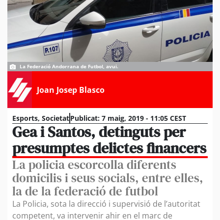
La Federació Andorrana de Futbol, avui.
Joan Josep Blasco
Esports
,
Societat
Publicat:
7 maig, 2019 - 11:05 CEST
Gea i Santos, detinguts per
presumptes delictes financers
La policia escorcolla diferents
domicilis i seus socials, entre elles,
la de la federació de futbol
La Policia, sota la direcció i supervisió de l’autoritat
competent, va intervenir ahir en el marc de