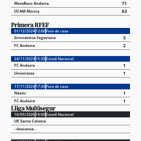
71
MoraBanc Andorra
83
UCAM Múrcia
Primera RFEF
01/12/2024
12:00
Fora de casa
3
Gimnástica Segoviana
2
FC Andorra
24/11/2024
15:30
Estadi Nacional
1
FC Andorra
1
Unionistas
17/11/2024
17:30
Fora de casa
1
Nàstic
1
FC Andorra
Lliga Multisegur
16/05/2026
16:00
Estadi Nacional
UE Santa Coloma
- descansa -