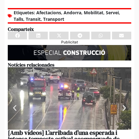
Etiquetes:
Afectacions
,
Andorra
,
Mobilitat
,
Servei
,
Talls
,
Transit
,
Transport
Comparteix
Publicitat
Notícies relacionades
[Amb vídeos] L’arribada d’una esperada i
El 
intensa tempesta estival acompanyada de
20