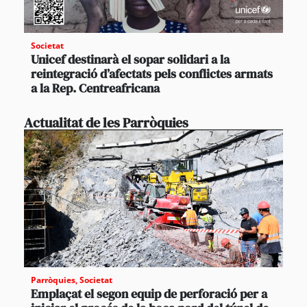
Societat
Unicef destinarà el sopar solidari a la
reintegració d’afectats pels conflictes armats
a la Rep. Centreafricana
Actualitat de les Parròquies
Parròquies
,
Societat
Emplaçat el segon equip de perforació per a