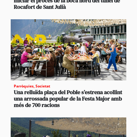
iniciar el procés de la boca nord del túnel de
Rocafort de Sant Julià
Parròquies
,
Societat
Una relluïda plaça del Poble s’estrena acollint
una arrossada popular de la Festa Major amb
més de 700 racions