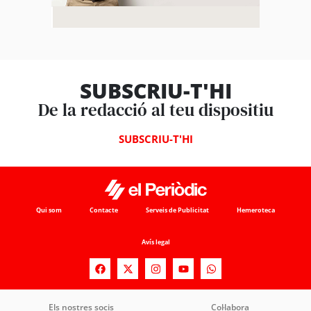
SUBSCRIU-T'HI
De la redacció al teu dispositiu
SUBSCRIU-T'HI
Qui som
Contacte
Serveis de Publicitat
Hemeroteca
Avís legal
Els nostres socis
Col·labora