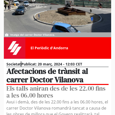
Imatge del carrer Doctor Vilanova.
El Periòdic d'Andorra
Societat
Publicat:
20 març, 2024 - 12:03 CET
Afectacions de trànsit al
carrer Doctor Vilanova
Els talls aniran des de les 22.00 fins
a les 06.00 hores
Avui i demà, des de les 22.00 fins a les 06.00 hores, el
carrer Doctor Vilanova romandrà tancat a causa de
les obres de millora que el Govern realitzarà, tal