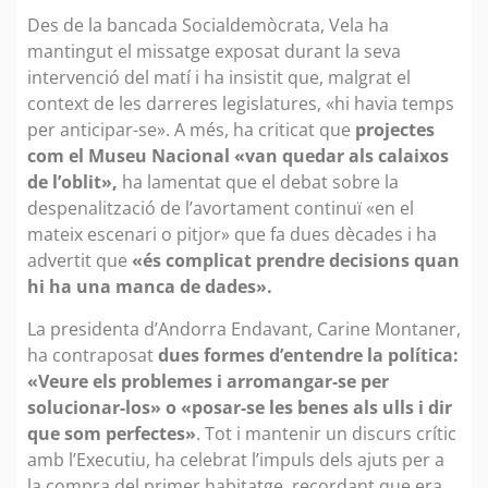
Des de la bancada Socialdemòcrata, Vela ha
mantingut el missatge exposat durant la seva
intervenció del matí i ha insistit que, malgrat el
context de les darreres legislatures, «hi havia temps
per anticipar-se». A més, ha criticat que
projectes
com el Museu Nacional «van quedar als calaixos
de l’oblit»,
ha lamentat que el debat sobre la
despenalització de l’avortament continuï «en el
mateix escenari o pitjor» que fa dues dècades i ha
advertit que
«és complicat prendre decisions quan
hi ha una manca de dades».
La presidenta d’Andorra Endavant, Carine Montaner,
ha contraposat
dues formes d’entendre la política:
«Veure els problemes i arromangar-se per
solucionar-los» o «posar-se les benes als ulls i dir
que som perfectes»
. Tot i mantenir un discurs crític
amb l’Executiu, ha celebrat l’impuls dels ajuts per a
la compra del primer habitatge, recordant que era