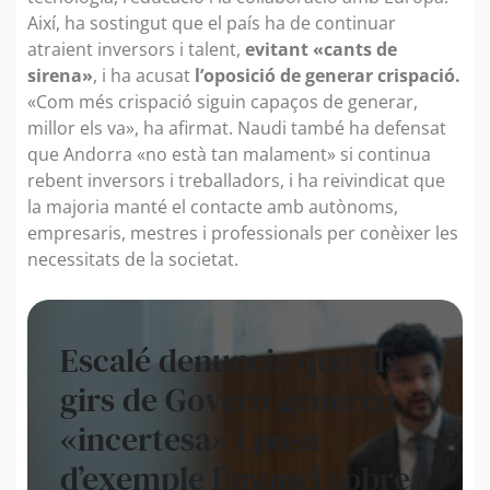
Així, ha sostingut que el país ha de continuar
atraient inversors i talent,
evitant «cants de
sirena»
, i ha acusat
l’oposició de generar crispació.
«Com més crispació siguin capaços de generar,
millor els va», ha afirmat. Naudi també ha defensat
que Andorra «no està tan malament» si continua
rebent inversors i treballadors, i ha reivindicat que
la majoria manté el contacte amb autònoms,
empresaris, mestres i professionals per conèixer les
necessitats de la societat.
Escalé denuncia que els
girs de Govern generen
«incertesa» i posa
d’exemple l’anunci sobre