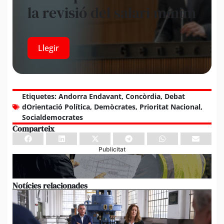
la revisió del salari mínim
Llegir
Etiquetes:
Andorra Endavant
,
Concòrdia
,
Debat
dOrientació Política
,
Demòcrates
,
Prioritat Nacional
,
Socialdemocrates
Comparteix
Publicitat
Notícies relacionades