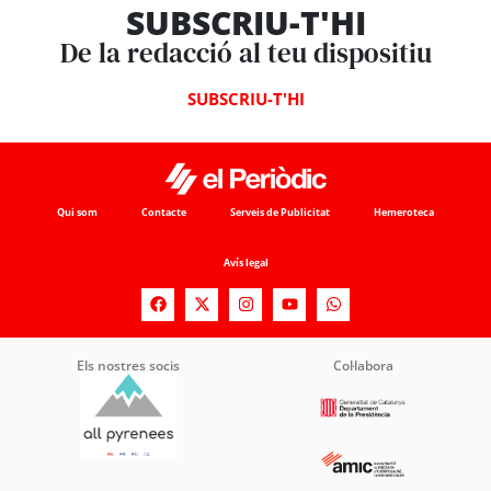
SUBSCRIU-T'HI
De la redacció al teu dispositiu
SUBSCRIU-T'HI
Qui som
Contacte
Serveis de Publicitat
Hemeroteca
Avís legal
Els nostres socis
Col·labora