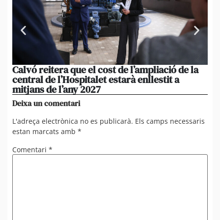
Calvó reitera que el cost de l’ampliació de la
Po
central de l’Hospitalet estarà enllestit a
am
mitjans de l’any 2027
em
Deixa un comentari
L'adreça electrònica no es publicarà.
Els camps necessaris
estan marcats amb
*
Comentari
*