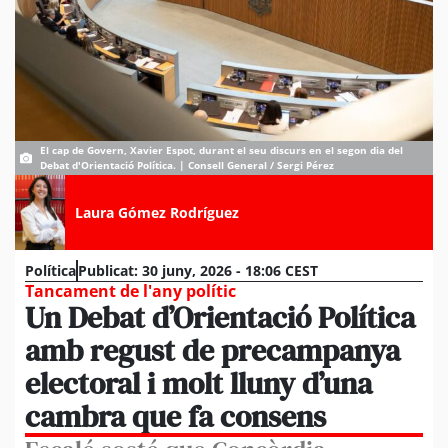
El cap de Govern, Xavier Espot, durant el seu discurs en el segon dia del
Debat d'Orientació Política. | Consell General / Sergi Pérez
Laura Gómez Rodríguez
Política
Publicat:
30 juny, 2026 - 18:06 CEST
Tancament de l'any polític
Un Debat d’Orientació Política
amb regust de precampanya
electoral i molt lluny d’una
cambra que fa consens