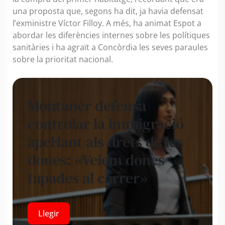
una proposta que, segons ha dit, ja havia defensat
l’exministre Víctor Filloy. A més, ha animat Espot a
abordar les diferències internes sobre les polítiques
sanitàries i ha agraït a Concòrdia les seves paraules
sobre la prioritat nacional.
Montaner defensa
controlar la immigració
apel·lant als drets de les
dones: «Veiem dones
tapades al carrer»
Llegir