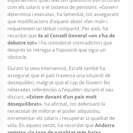
com els salaris o el sistema de pensions. «Govern
determina i executa», ha lamentat, tot assegurant
que modificacions d’aquest abast «fan mal» i
requereixen un debat compartit. Per això, ha
recordat que
és al Consell General «on s’ha de
debatre tot»
i ha considerat contradictori que
després es retregui a l’oposició que sigui un
obstacle.
Durant la seva intervenció, Escalé també ha
assegurat que el país travessa una situació de
desequilibri, malgrat que el cap de Govern fes
reiterades referències a l’equilibri durant el seu
discurs.
«Estem davant d’un país molt
desequilibrat»
, ha afirmat, tot defensant la
necessitat de millorar el poder adquisitiu,
incrementar els salaris i recuperar la qualitat de
vida. En aquest sentit, ha recordat que
Andorra
registra «la taxa de natalitat més baixa