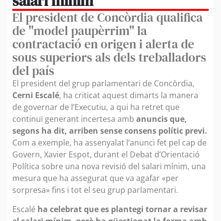
salari mínim
El president de Concòrdia qualifica
de "model paupèrrim" la
contractació en origen i alerta de
sous superiors als dels treballadors
del país
El president del grup parlamentari de Concòrdia,
Cerni Escalé
, ha criticat aquest dimarts la manera
de governar de l’Executiu, a qui ha retret que
continuï generant incertesa amb
anuncis que,
segons ha dit, arriben sense consens polític previ.
Com a exemple, ha assenyalat l’anunci fet pel cap de
Govern, Xavier Espot, durant el Debat d’Orientació
Política sobre una nova revisió del salari mínim, una
mesura que ha assegurat que va agafar «per
sorpresa» fins i tot el seu grup parlamentari.
Escalé
ha celebrat que es plantegi tornar a revisar
el salari mínim, però ha qüestionat la forma amb