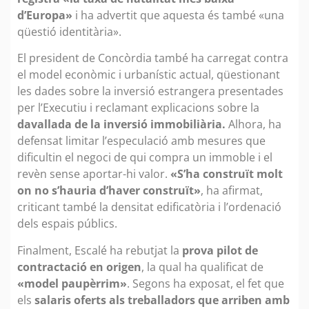
d’Europa»
i ha advertit que aquesta és també «una
qüestió identitària».
El president de Concòrdia també ha carregat contra
el model econòmic i urbanístic actual, qüestionant
les dades sobre la inversió estrangera presentades
per l’Executiu i reclamant explicacions sobre la
davallada de la inversió immobiliària.
Alhora, ha
defensat limitar l’especulació amb mesures que
dificultin el negoci de qui compra un immoble i el
revèn sense aportar-hi valor.
«S’ha construït molt
on no s’hauria d’haver construït»
, ha afirmat,
criticant també la densitat edificatòria i l’ordenació
dels espais públics.
Finalment, Escalé ha rebutjat la
prova pilot de
contractació en origen
, la qual ha qualificat de
«model paupèrrim»
. Segons ha exposat, el fet que
els
salaris oferts als treballadors que arriben amb