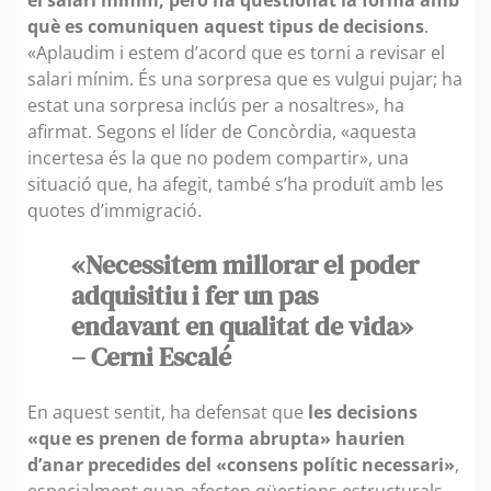
què es comuniquen aquest tipus de decisions
.
«Aplaudim i estem d’acord que es torni a revisar el
salari mínim. És una sorpresa que es vulgui pujar; ha
estat una sorpresa inclús per a nosaltres», ha
afirmat. Segons el líder de Concòrdia, «aquesta
incertesa és la que no podem compartir», una
situació que, ha afegit, també s’ha produït amb les
quotes d’immigració.
«Necessitem millorar el poder
adquisitiu i fer un pas
endavant en qualitat de vida»
– Cerni Escalé
En aquest sentit, ha defensat que
les decisions
«que es prenen de forma abrupta» haurien
d’anar precedides del «consens polític necessari»
,
especialment quan afecten qüestions estructurals