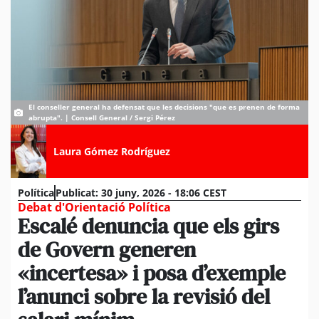
El conseller general ha defensat que les decisions "que es prenen de forma
abrupta". | Consell General / Sergi Pérez
Laura Gómez Rodríguez
Política
Publicat:
30 juny, 2026 - 18:06 CEST
Debat d'Orientació Política
Escalé denuncia que els girs
de Govern generen
«incertesa» i posa d’exemple
l’anunci sobre la revisió del