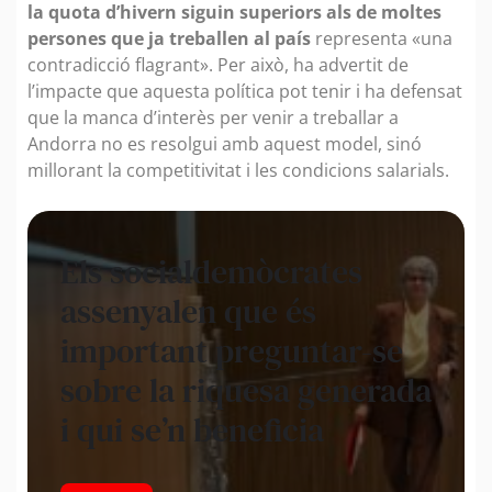
la quota d’hivern siguin superiors als de moltes
persones que ja treballen al país
representa «una
contradicció flagrant». Per això, ha advertit de
l’impacte que aquesta política pot tenir i ha defensat
que la manca d’interès per venir a treballar a
Andorra no es resolgui amb aquest model, sinó
millorant la competitivitat i les condicions salarials.
Els socialdemòcrates
assenyalen que és
important preguntar-se
sobre la riquesa generada
i qui se’n beneficia