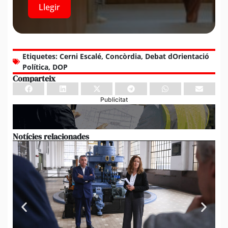
Llegir
Etiquetes:
Cerni Escalé
,
Concòrdia
,
Debat dOrientació
Política
,
DOP
Comparteix
Publicitat
Notícies relacionades