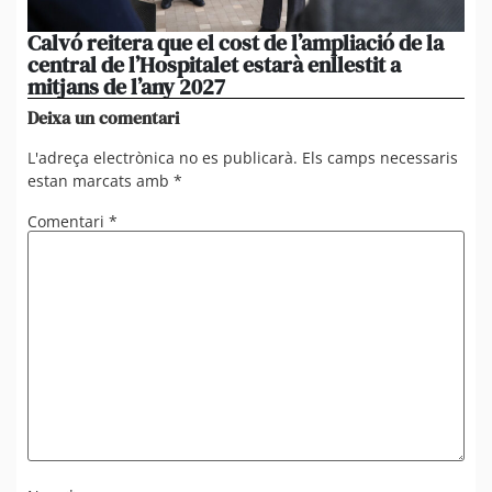
Calvó reitera que el cost de l’ampliació de la
Po
central de l’Hospitalet estarà enllestit a
am
mitjans de l’any 2027
em
Deixa un comentari
L'adreça electrònica no es publicarà.
Els camps necessaris
estan marcats amb
*
Comentari
*