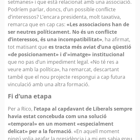
setmanes» i que està relacionat amb una associació.
Podríem parlar, doncs, d’un possible conflicte
d’interessos? L’encara presidenta, molt taxativa,
remarca que en cap cas:
«Les associacions han de
ser neutres políticament. No és un conflicte
d’interessos, és una incompatibilitat»
, ha afirmat,
tot matisant que
es tracta més aviat d’una qüestió
«de posicionament» i d'»imatge» institucional
que no pas d’un impediment legal. «No té res a
veure amb la política», ha remarcat, descartant
també que el nou projecte respongui a cap futura
vinculació amb una altra formació.
Fi d’una etapa
Per a Rico,
l’etapa al capdavant de Liberals sempre
havia estat concebuda com una solució
«temporal» en un moment «especialment
delicat» per a la formació
. «En aquell moment
ningú volia agafar la presidència i a mi em sabia greu