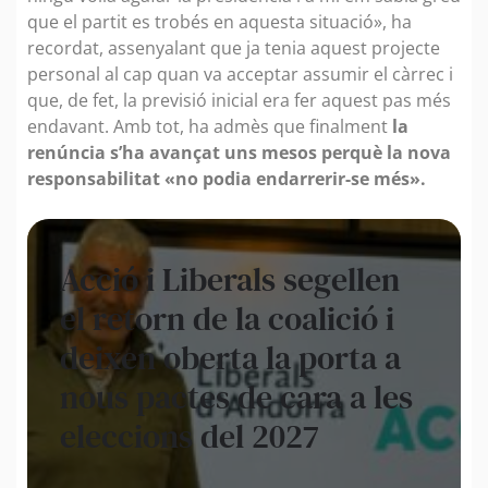
que el partit es trobés en aquesta situació», ha
recordat, assenyalant que ja tenia aquest projecte
personal al cap quan va acceptar assumir el càrrec i
que, de fet, la previsió inicial era fer aquest pas més
endavant. Amb tot, ha admès que finalment
la
renúncia s’ha avançat uns mesos perquè la nova
responsabilitat «no podia endarrerir-se més».
Acció i Liberals segellen
el retorn de la coalició i
deixen oberta la porta a
nous pactes de cara a les
eleccions del 2027