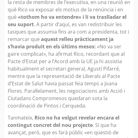
la resta de membres de l’executiva, en una reuniò en
què Rico va exposar els motius de la renúncia i en
què
«tothom ho va entendre» i li va traslladar el
seu suport
. A partir d’aquí, es van redistribuir les
tasques que assumia fins ara com a presidenta, tot i
remarcar que
aquest relleu pràcticament ja
s’havia produït en els últims mesos:
«No va ser
gaire complicat», ha afirmat Rico, recordant que al
Pacte d’Estat per a l’Acord amb la UE ja hi assistia
habitualment el secretari general, Agustí Pifarré,
mentre que la representació de Liberals al Pacte
d’Estat de Salut havia passat feia temps a Joana
Flores. Paral·lelament, les negociacions amb Acció i
Ciutadans Compromesos quedaran sota la
coordinació de Pintos i Cerqueda.
Tanmateix,
Rico no ha volgut revelar encara el
contingut concret del nou projecte
. Sí que ha
avançat, però, que es farà públic «en qüestió de