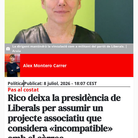
La dirigent mantindrà la vinculació com a militant del partit de Liberals. |
Arxiu
Alex Montero Carrer
Política
Publicat:
8 juliol, 2026 - 18:07 CEST
Pas al costat
Rico deixa la presidència de
Liberals per assumir un
projecte associatiu que
considera «incompatible»