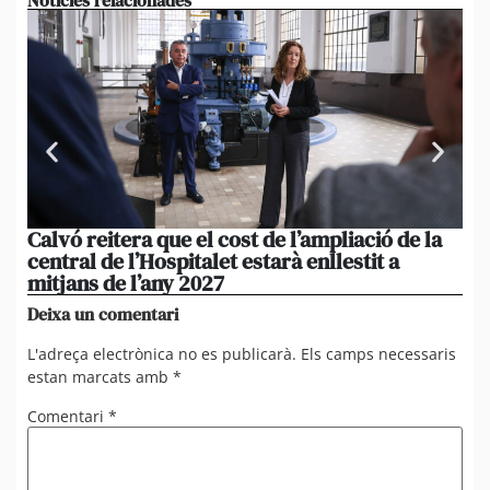
Calvó reitera que el cost de l’ampliació de la
Po
central de l’Hospitalet estarà enllestit a
am
mitjans de l’any 2027
em
Deixa un comentari
L'adreça electrònica no es publicarà.
Els camps necessaris
estan marcats amb
*
Comentari
*