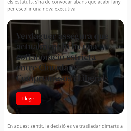
els estatuts, s’ha de convocar abans que acabi l’any
per escollir una nova executiva.
Verdaguer assegura que
actualment hi ha una
col·laboració estricta
entre Ciutadans
Compromesos i Liberals
Llegir
En aquest sentit, la decisió es va traslladar dimarts a