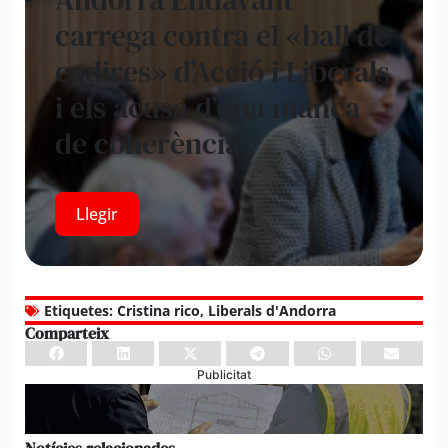
carrega contra el «ball de
cadires» d’Acció i Liberals
i els acusa d’una manca
de coherència
Llegir
Etiquetes:
Cristina rico
,
Liberals d'Andorra
Comparteix
Publicitat
Notícies relacionades