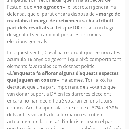
l’estudi que
«no agraden»
, el secretari general ha
defensat que el partit encara disposa de
«marge de
maniobra i marge de creixement»
i
ha atribuït
part dels resultats al fet que DA
encara no hagi
designat el seu candidat per a les pròximes
eleccions generals.
En aquest sentit, Casal ha recordat que Demòcrates
acumula 16 anys de govern i que això comporta tant
elements favorables com desgast polític.
«L’enquesta fa aflorar alguns d’aquests aspectes
que juguen en contra»
, ha admès. Tot i això, ha
destacat que una part important dels votants que
van donar suport a DA en les darreres eleccions
encara no han decidit què votaran en uns futurs
comicis. Així, ha apuntalat que entre el 37% i el 38%
dels antics votants de la formació es troben
actualment en la ‘bossa’ d’indecisos. «Som el partit
que té més indecisos i, per tant, també el que té més