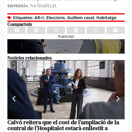
termini»
, ha finalitzat.
Etiquetes:
AR+I
,
Eleccions
,
Guillem casal
,
Habitatge
Comparteix
Publicitat
Notícies relacionades
Calvó reitera que el cost de l’ampliació de la
Po
central de l’Hospitalet estarà enllestit a
am