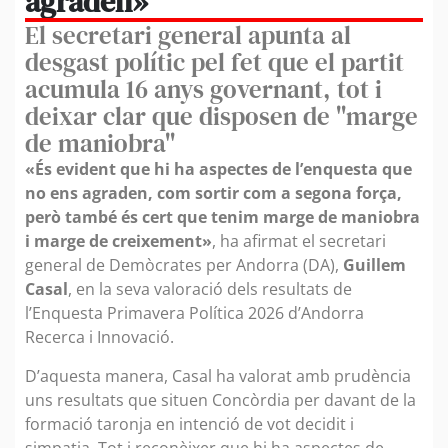
agraden»
El secretari general apunta al
desgast polític pel fet que el partit
acumula 16 anys governant, tot i
deixar clar que disposen de "marge
de maniobra"
«És evident que hi ha aspectes de l’enquesta que
no ens agraden, com sortir com a segona força,
però també és cert que tenim marge de maniobra
i marge de creixement»
, ha afirmat el secretari
general de Demòcrates per Andorra (DA),
Guillem
Casal
, en la seva valoració dels resultats de
l’Enquesta Primavera Política 2026 d’Andorra
Recerca i Innovació.
D’aquesta manera, Casal ha valorat amb prudència
uns resultats que situen Concòrdia per davant de la
formació taronja en intenció de vot decidit i
simpatia. Tot i reconèixer que hi ha aspectes de