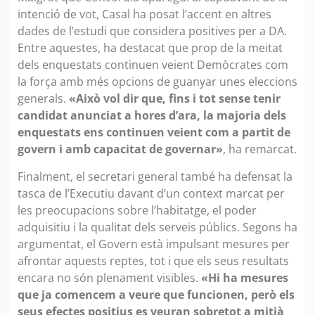
intenció de vot, Casal ha posat l’accent en altres
dades de l’estudi que considera positives per a DA.
Entre aquestes, ha destacat que prop de la meitat
dels enquestats continuen veient Demòcrates com
la força amb més opcions de guanyar unes eleccions
generals.
«Això vol dir que, fins i tot sense tenir
candidat anunciat a hores d’ara, la majoria dels
enquestats ens continuen veient com a partit de
govern i amb capacitat de governar»
, ha remarcat.
Finalment, el secretari general també ha defensat la
tasca de l’Executiu davant d’un context marcat per
les preocupacions sobre l’habitatge, el poder
adquisitiu i la qualitat dels serveis públics. Segons ha
argumentat, el Govern està impulsant mesures per
afrontar aquests reptes, tot i que els seus resultats
encara no són plenament visibles.
«Hi ha mesures
que ja comencem a veure que funcionen, però els
seus efectes positius es veuran sobretot a mitjà