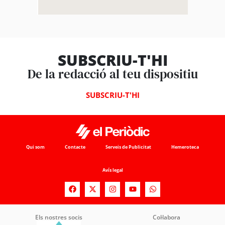
SUBSCRIU-T'HI
De la redacció al teu dispositiu
SUBSCRIU-T'HI
Qui som
Contacte
Serveis de Publicitat
Hemeroteca
Avís legal
Els nostres socis
Col·labora