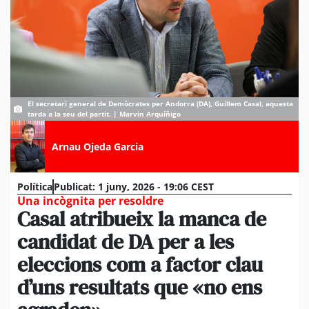
El secretari general de Demòcrates per Andorra (DA), Guillem Casal, aquesta
tarda a la seu del partit. | Marvin Arquíñigo
Arnau Ojeda Garcia
Política
Publicat:
1 juny, 2026 - 19:06 CEST
Una incògnita per resoldre
Casal atribueix la manca de
candidat de DA per a les
eleccions com a factor clau
d’uns resultats que «no ens