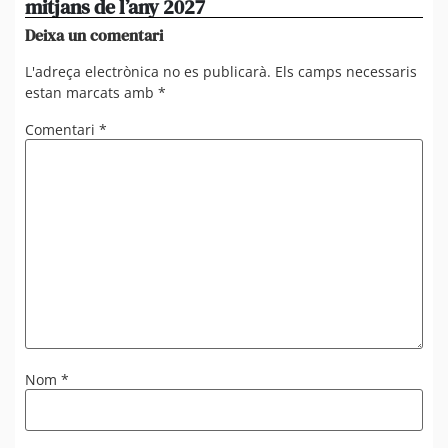
mitjans de l’any 2027
em
Deixa un comentari
L'adreça electrònica no es publicarà.
Els camps necessaris
estan marcats amb
*
Comentari
*
Nom
*