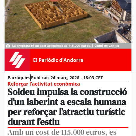
La proposta té un cost aproximat de 115.000 euros. | Comú de Canillo
El Periòdic d'Andorra
Parròquies
Publicat:
24 març, 2026 - 18:03 CET
Reforçar l’activitat econòmica
Soldeu impulsa la construcció
d’un laberint a escala humana
per reforçar l’atractiu turístic
durant l’estiu
Amb un cost de 115.000 euros, es