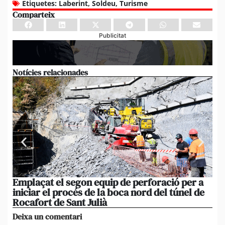
Etiquetes:
Laberint
,
Soldeu
,
Turisme
Comparteix
Publicitat
Notícies relacionades
Emplaçat el segon equip de perforació per a
Un
iniciar el procés de la boca nord del túnel de
un
Rocafort de Sant Julià
mé
Deixa un comentari