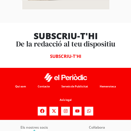
SUBSCRIU-T'HI
De la redacció al teu dispositiu
SUBSCRIU-T'HI
Qui som
Contacte
Serveis de Publicitat
Hemeroteca
Avís legal
Els nostres socis
Col·labora