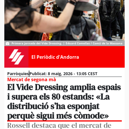
Primera jornada del Vide Dressing. | Eduard Comellas / Comú de la Massana
El Periòdic d'Andorra
Parròquies
Publicat:
8 maig, 2026 - 13:05 CEST
Mercat de segona mà
El Vide Dressing amplia espais
i supera els 80 estands: «La
distribució s’ha esponjat
perquè sigui més còmode»
Rossell destaca que el mercat de