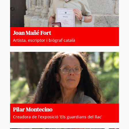
Joan Mañé Fort
Artista, escriptor i biògraf català
Pilar Montecino
Creadora de l’exposició ‘Els guardians del llac’