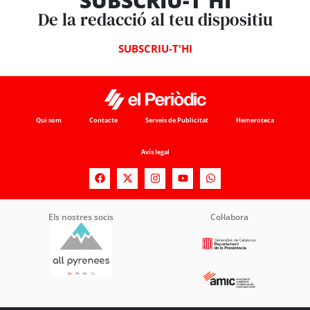
SUBSCRIU-T'HI
De la redacció al teu dispositiu
SUBSCRIU-T'HI
Qui som
Contacte
Serveis de Publicitat
Hemeroteca
Avís legal
Els nostres socis
Col·labora