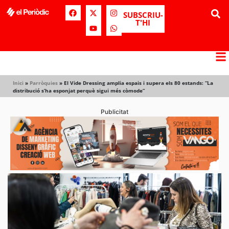
SUBSCRIU-
T'HI
Inici
»
Parròquies
»
El Vide Dressing amplia espais i supera els 80 estands: “La
distribució s’ha esponjat perquè sigui més còmode”
Publicitat