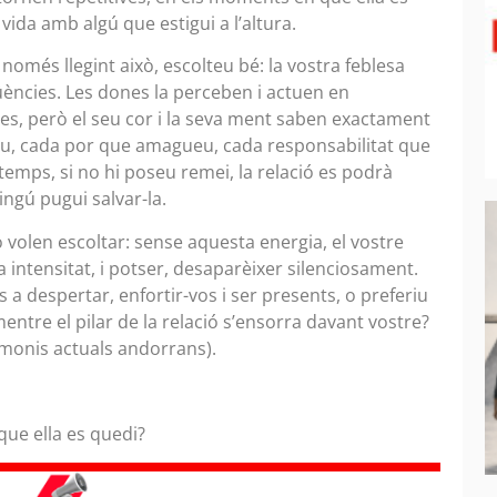
ida amb algú que estigui a l’altura.
només llegint això, escolteu bé: la vostra feblesa
üències. Les dones la perceben i actuen en
es, però el seu cor i la seva ment saben exactament
u, cada por que amagueu, cada responsabilitat que
 temps, si no hi poseu remei, la relació es podrà
ngú pugui salvar-la.
o volen escoltar: sense aquesta energia, el vostre
intensitat, i potser, desaparèixer silenciosament.
 a despertar, enfortir-vos i ser presents, o preferiu
entre el pilar de la relació s’ensorra davant vostre?
imonis actuals andorrans).
que ella es quedi?