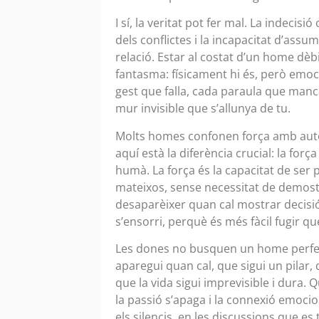
I sí, la veritat pot fer mal. La indecis
dels conflictes i la incapacitat d’ass
relació. Estar al costat d’un home dè
fantasma: físicament hi és, però emoc
gest que falla, cada paraula que manc
mur invisible que s’allunya de tu.
Molts homes confonen força amb autori
aquí està la diferència crucial: la for
humà. La força és la capacitat de ser p
mateixos, sense necessitat de demostr
desaparèixer quan cal mostrar decisió, 
s’ensorri, perquè és més fàcil fugir qu
Les dones no busquen un home perfec
aparegui quan cal, que sigui un pilar, 
que la vida sigui imprevisible i dura.
la passió s’apaga i la connexió emocion
els silencis, en les discussions que e