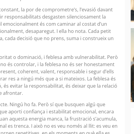
ió constant, la por de comprometre’s, l’evasió davant
umir responsabilitats desgasten silenciosament la
bil emocionalment és com caminar al costat d’un
ionalment, desaparegut. I ella ho nota. Cada petit
a, cada decisió que no prens, suma i construeix un
tat o dominació, i feblesa amb vulnerabilitat. Però
ça no és controlar, i la feblesa no és ser honestament
resent, coherent, valent, responsable i segur d’ells
ar res a ningú més que a si mateixos. La feblesa és
és evitar la responsabilitat, és deixar que la relació
e afrontar.
te. Ningú ho fa. Però sí que busquen algú que
que aporti confiança i estabilitat emocional, encara
 Quan aquesta energia manca, la frustració s’acumula,
al es trenca. I això no es veu només al llit: es veu en
s tornen repetitives, en els moments en què ella es