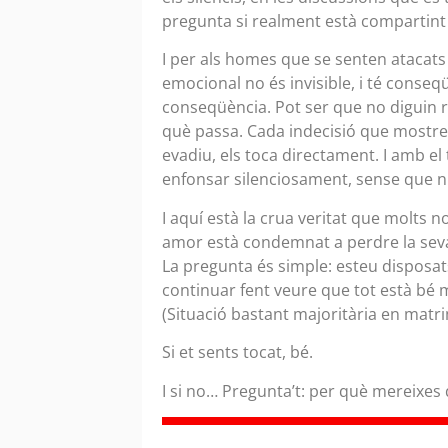
pregunta si realment està compartint v
I per als homes que se senten atacats 
emocional no és invisible, i té conseq
conseqüència. Pot ser que no diguin r
què passa. Cada indecisió que mostre
evadiu, els toca directament. I amb el
enfonsar silenciosament, sense que ni
I aquí està la crua veritat que molts n
amor està condemnat a perdre la seva 
La pregunta és simple: esteu disposats
continuar fent veure que tot està bé m
(Situació bastant majoritària en matr
Si et sents tocat, bé.
I si no… Pregunta’t: per què mereixes 