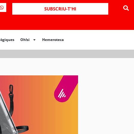
SUBSCRIU-T'HI
lògiques
Oh!si
Hemeroteca