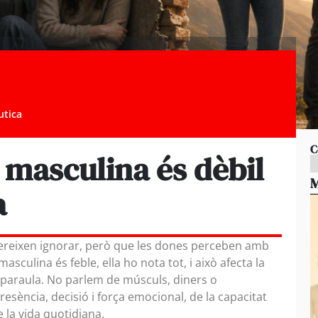
utica
C
 masculina és dèbil
M
a
ereixen ignorar, però que les dones perceben amb
masculina és feble, ella ho nota tot, i això afecta la
 paraula. No parlem de músculs, diners o
esència, decisió i força emocional, de la capacitat
 la vida quotidiana.