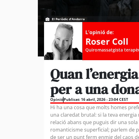
El Periòdic d'Andorra
L'opinió de:
Roser Coll
Quiromassatgista terapè
Quan l’energia
per a una don
Opinió
Publicat:
16 abril, 2026 - 23:04 CEST
Hi ha una cosa que molts homes pref
una claredat brutal: si la teva energia 
relació abans que puguis dir una sola
romanticisme superficial; parlem de pr
de ser un punt ferm enmig del caos de