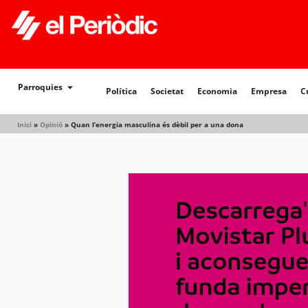
Parroquies
Política
Societat
Economia
Empresa
C
Inici
»
Opinió
»
Quan l’energia masculina és dèbil per a una dona