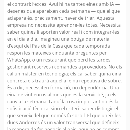
el contrari: l’excés. Avui hi ha tantes eines amb IA —
desenes que apareixen cada setmana — que el que
aclapara és, precisament, haver de triar. Aquesta
empresa no necessita aprendre-les totes. Necessita
saber quines li aporten valor real i com integrar-les
en el dia a dia. Imagineu una botiga de material
d’esquí del Pas de la Casa que cada temporada
respon les mateixes cinquanta preguntes per
WhatsApp, o un restaurant que perd les tardes
gestionant reserves i comandes a proveïdors. No els
cal un màster en tecnologia; els cal saber quina eina
concreta els traurà aquella feina repetitiva de sobre.
És a dir, necessiten formació, no dependència. Una
eina de vint euros al mes que es fa servir bé, ja els
canvia la setmana. I aquí la cosa important no és la
sofisticació tècnica, sinó el criteri: saber distingir el
que serveix del que només fa soroll. El que uneix les
dues Andorres és un valor transversal que defineix
la manera de fer negocis al país: aquí no es compra