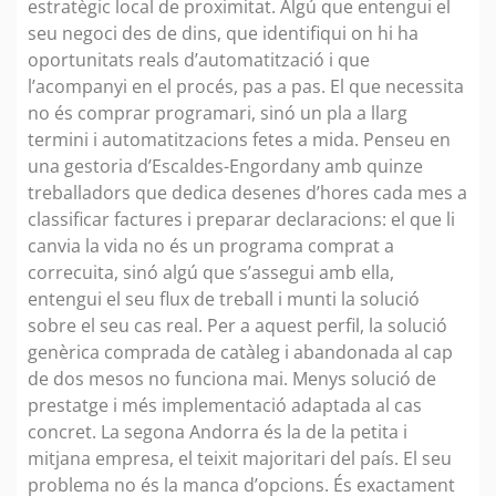
estratègic local de proximitat. Algú que entengui el
seu negoci des de dins, que identifiqui on hi ha
oportunitats reals d’automatització i que
l’acompanyi en el procés, pas a pas. El que necessita
no és comprar programari, sinó un pla a llarg
termini i automatitzacions fetes a mida. Penseu en
una gestoria d’Escaldes-Engordany amb quinze
treballadors que dedica desenes d’hores cada mes a
classificar factures i preparar declaracions: el que li
canvia la vida no és un programa comprat a
correcuita, sinó algú que s’assegui amb ella,
entengui el seu flux de treball i munti la solució
sobre el seu cas real. Per a aquest perfil, la solució
genèrica comprada de catàleg i abandonada al cap
de dos mesos no funciona mai. Menys solució de
prestatge i més implementació adaptada al cas
concret. La segona Andorra és la de la petita i
mitjana empresa, el teixit majoritari del país. El seu
problema no és la manca d’opcions. És exactament