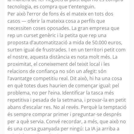
tecnologia, es compra que t’entenguin.
Per això l’error de fons és el mateix en tots dos
casos — oferir la mateixa cosa a perfils que
necessiten coses oposades. La gran empresa que
rep un curset genèric i la petita que rep una
proposta d’automatització a mida de 50.000 euros,
surten igual de frustrades. I en un territori petit com
el nostre, aquesta distància es nota molt més. La
proximitat, el coneixement del teixit local i les
relacions de confiança no són un afegit: són
l’avantatge competitiu real. Dit això, hi ha una cosa
en què totes dues haurien de començar igual: pel
problema, no per l’eina. Identificar la tasca més
repetitiva i pesada de la setmana, i provar-la en petit
abans d’escalar res. No al revés. Perquè la temptació
és sempre comprar primer i preguntar-se després
per a què servia. Convé recordar, a més, que això no
és una cursa guanyada per ningú: La IA ja arriba a