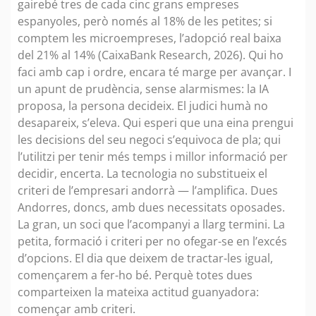
gairebé tres de cada cinc grans empreses
espanyoles, però només al 18% de les petites; si
comptem les microempreses, l’adopció real baixa
del 21% al 14% (CaixaBank Research, 2026). Qui ho
faci amb cap i ordre, encara té marge per avançar. I
un apunt de prudència, sense alarmismes: la IA
proposa, la persona decideix. El judici humà no
desapareix, s’eleva. Qui esperi que una eina prengui
les decisions del seu negoci s’equivoca de pla; qui
l’utilitzi per tenir més temps i millor informació per
decidir, encerta. La tecnologia no substitueix el
criteri de l’empresari andorrà — l’amplifica. Dues
Andorres, doncs, amb dues necessitats oposades.
La gran, un soci que l’acompanyi a llarg termini. La
petita, formació i criteri per no ofegar-se en l’excés
d’opcions. El dia que deixem de tractar-les igual,
començarem a fer-ho bé. Perquè totes dues
comparteixen la mateixa actitud guanyadora:
començar amb criteri.