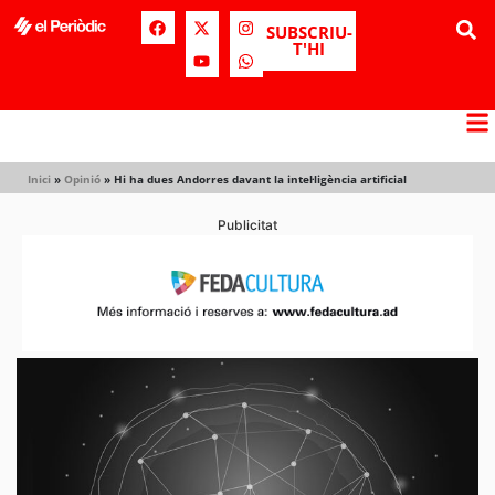
SUBSCRIU-
T'HI
Inici
»
Opinió
»
Hi ha dues Andorres davant la intel·ligència artificial
Publicitat