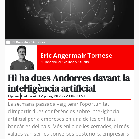
El Periòdic d'Andorra
Eric Angermair Tornese
Fundador d'Everloop Studio
Hi ha dues Andorres davant la
intel·ligència artificial
Opinió
Publicat:
12 juny, 2026 - 23:06 CEST
La setmana passada vaig tenir l’oportunitat
d’impartir dues conferències sobre intel·ligència
artificial per a empreses en una de les entitats
bancàries del país. Més enllà de les xerrades, el més
valuós van ser les converses posteriors: empresaris