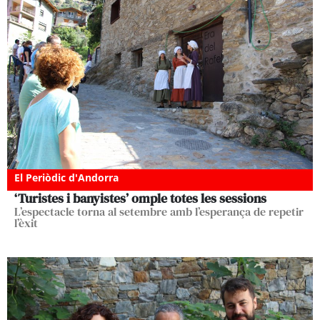
El Periòdic d'Andorra
‘Turistes i banyistes’ omple totes les sessions
L’espectacle torna al setembre amb l’esperança de repetir
l’èxit