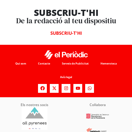
SUBSCRIU-T'HI
De la redacció al teu dispositiu
SUBSCRIU-T'HI
Qui som
Contacte
Serveis de Publicitat
Hemeroteca
Avís legal
Els nostres socis
Col·labora