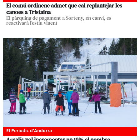
El comú ordinenc admet que cal replantejar les
canoes a Tristaina
El pàrquing de pagament a Sorteny, en canvi, es
reactivarà l’estiu vinent
El Periòdic d'Andorra
Arcalís vol incrementar un 10% el nombre