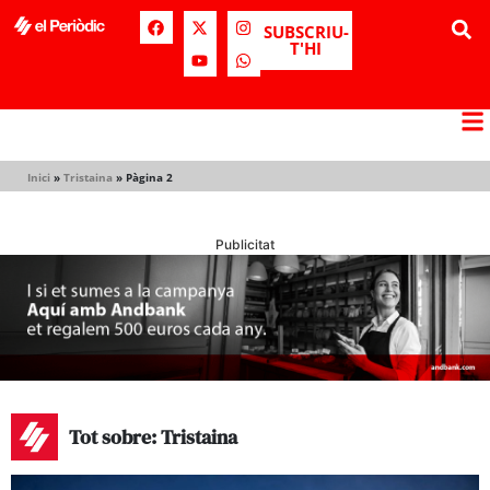
SUBSCRIU-
T'HI
Inici
»
Tristaina
»
Pàgina 2
Publicitat
Tot sobre: Tristaina