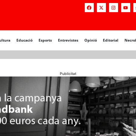
a
Educació
Esports
Entrevistes
Opinió
Editorial
Necrològiq
ultura
Educació
Esports
Entrevistes
Opinió
Editorial
Necro
Publicitat