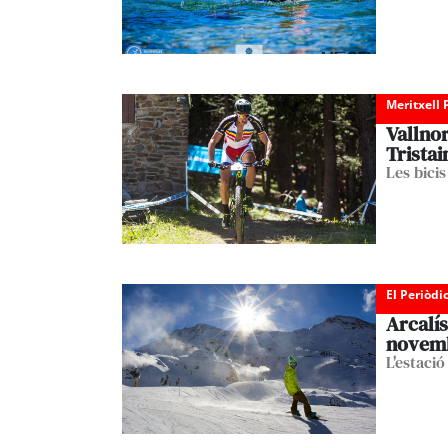
Meritxell 
Vallnor
Tristai
Les bicis
El Periòdi
Arcalís
novem
L'estació