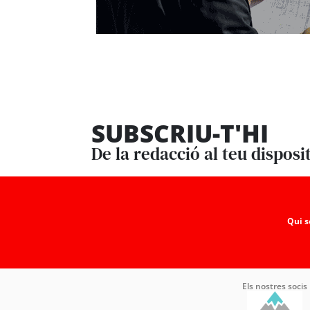
SUBSCRIU-T'HI
De la redacció al teu disposi
Qui 
Els nostres socis