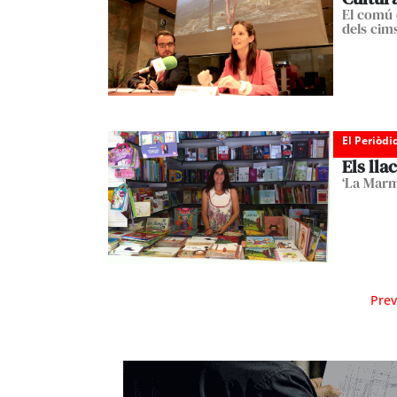
El comú 
dels cim
El Periòdi
Els lla
‘La Marmi
Prev