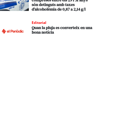
compreses entre els 29 i 51 anys
són detinguts amb taxes
d’alcoholèmia de 0,87 a 2,14 g/l
Editorial
Quan la pluja es converteix en una
bona notícia