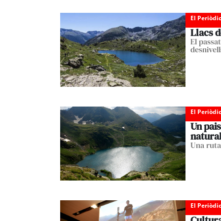
El Periòdi
Llacs d
El passat
desnivell
El Periòdi
Un pais
natura
Una ruta 
El Periòdi
Cultura