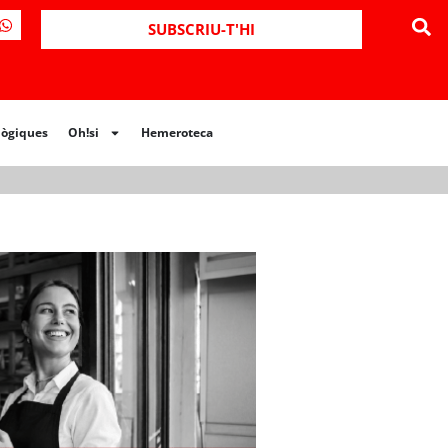
ues
Oh!si
Hemeroteca
SUBSCRIU-T'HI
lògiques
Oh!si
Hemeroteca