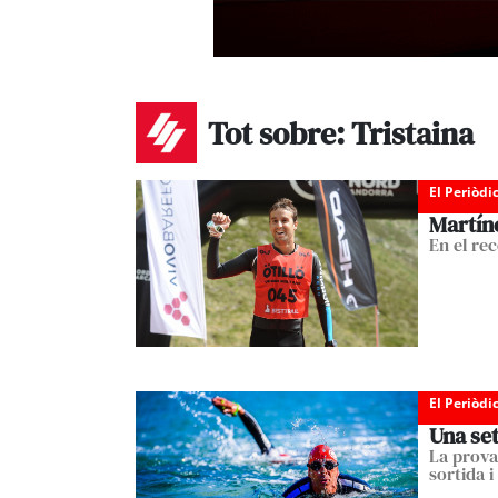
Tot sobre: Tristaina
El Periòdi
Martín
En el re
El Periòdi
Una set
La prova 
sortida i