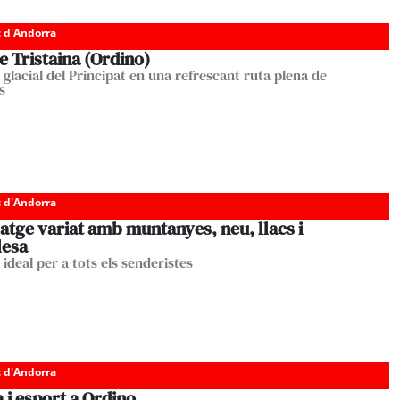
c d'Andorra
e Tristaina (Ordino)
 glacial del Principat en una refrescant ruta plena de
s
c d'Andorra
atge variat amb muntanyes, neu, llacs i
lesa
ideal per a tots els senderistes
c d'Andorra
 i esport a Ordino