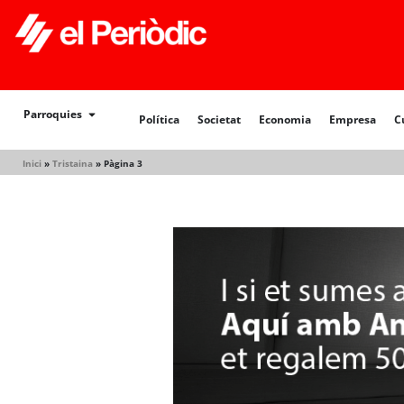
Política
Societat
Economia
Empresa
Cultur
Parroquies
Política
Societat
Economia
Empresa
C
Inici
»
Tristaina
»
Pàgina 3