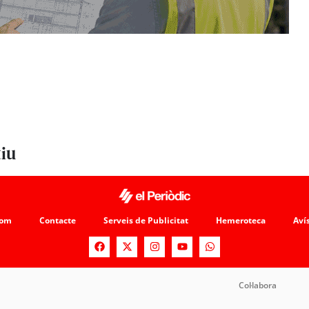
tiu
som
Contacte
Serveis de Publicitat
Hemeroteca
Avís
Col·labora