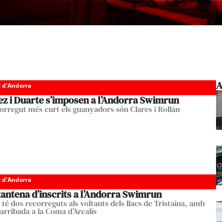
A
c d'Andorra
ez i Duarte s’imposen a l’Andorra Swimrun
corregut més curt els guanyadors són Clares i Rollán
c d'Andorra
antena d’inscrits a l’Andorra Swimrun
té dos recorreguts als voltants dels llacs de Tristaina, amb
 arribada a la Coma d’Arcalís