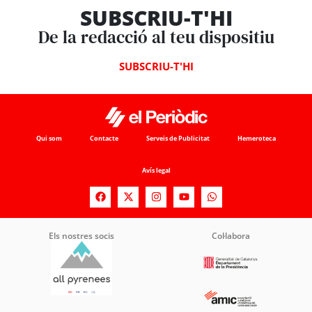
SUBSCRIU-T'HI
De la redacció al teu dispositiu
SUBSCRIU-T'HI
Qui som
Contacte
Serveis de Publicitat
Hemeroteca
Avís legal
Els nostres socis
Col·labora