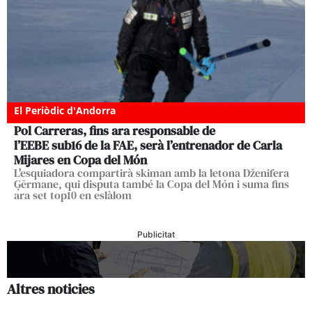
El Periòdic d'Andorra
Pol Carreras, fins ara responsable de
l’EEBE sub16 de la FAE, serà l’entrenador de Carla
Mijares en Copa del Món
L'esquiadora compartirà skiman amb la letona Dženifera
Ģērmane, qui disputa també la Copa del Món i suma fins
ara set top10 en eslàlom
Publicitat
Altres noticies