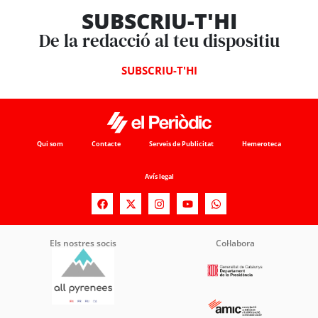
SUBSCRIU-T'HI
De la redacció al teu dispositiu
SUBSCRIU-T'HI
Qui som
Contacte
Serveis de Publicitat
Hemeroteca
Avís legal
Els nostres socis
Col·labora