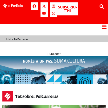
SUBSCRIU-
T'HI
Inici
»
PolCarreras
Publicitat
Tot sobre: PolCarreras