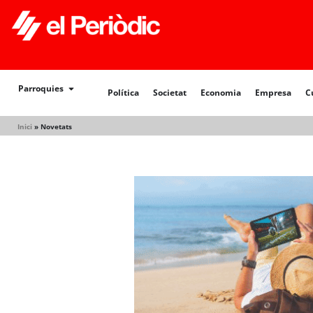
Política
Societat
Economia
Empresa
Cultur
Parroquies
Política
Societat
Economia
Empresa
C
Inici
»
Novetats