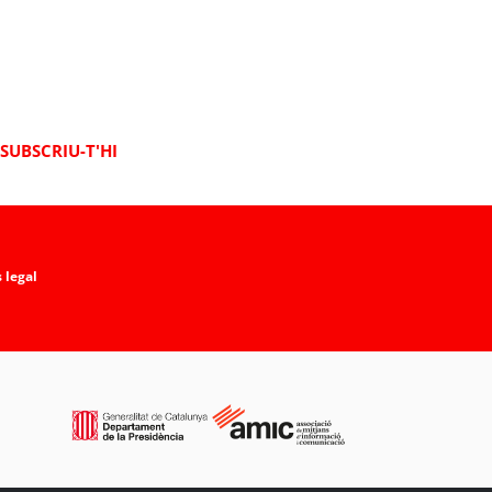
SUBSCRIU-T'HI
 legal