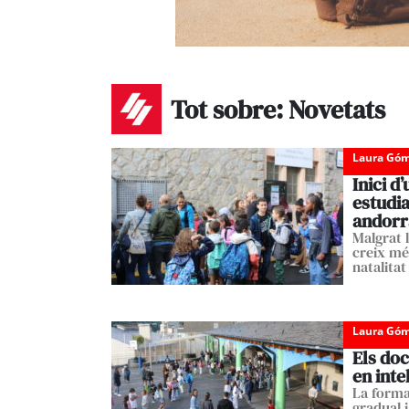
Tot sobre: Novetats
Laura Góm
Inici d
estudia
andorr
Malgrat l
creix més
natalitat
Laura Góm
Els doc
en inte
La forma
gradual 