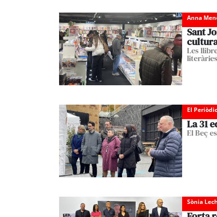
Anna Men
Sant Jo
cultur
Les llibr
literàrie
El Periòdi
La 31 e
El Beç e
Sònia Lec
Forta 