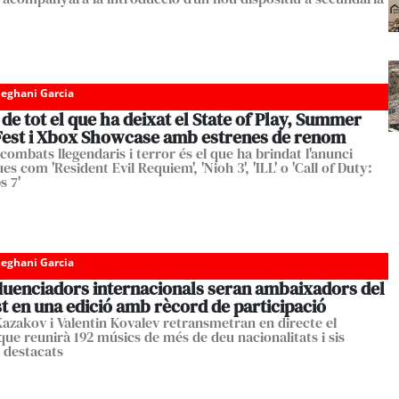
eghani Garcia
e tot el que ha deixat el State of Play, Summer
est i Xbox Showcase amb estrenes de renom
combats llegendaris i terror és el que ha brindat l'anunci
es com 'Resident Evil Requiem', 'Nioh 3', 'ILL' o 'Call of Duty:
s 7'
eghani Garcia
fluenciadors internacionals seran ambaixadors del
t en una edició amb rècord de participació
Kazakov i Valentin Kovalev retransmetran en directe el
 que reunirà 192 músics de més de deu nacionalitats i sis
 destacats