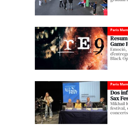
Paris Mam
Resum d
Game F
Emoció, 
d'entregu
Black Op
Paris Mam
Dos in
Sax Fes
Mikhail 
festival,
concerts