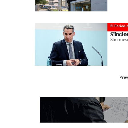
El Periòdi
S’inclo
Són mesu
Prev