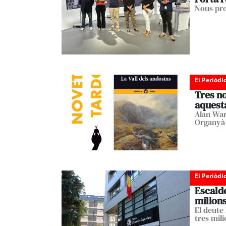
Nous pro
El Periòdi
Tres no
aquest
Alan Ward
Organyà
El Periòdi
Escald
milion
El deute 
tres mil