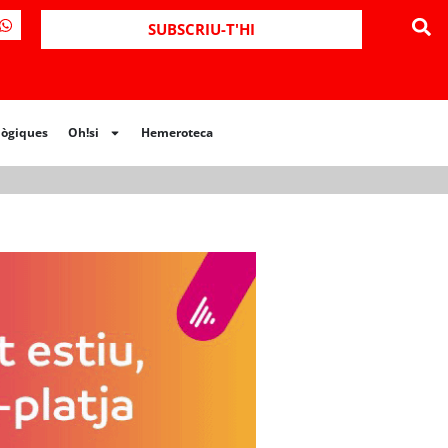
ues
Oh!si
Hemeroteca
SUBSCRIU-T'HI
lògiques
Oh!si
Hemeroteca