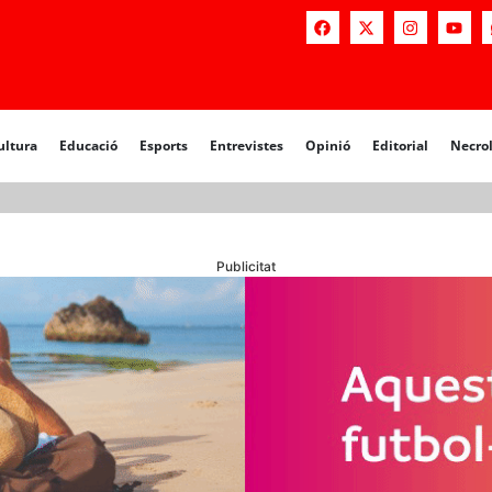
a
Educació
Esports
Entrevistes
Opinió
Editorial
Necrològiq
ultura
Educació
Esports
Entrevistes
Opinió
Editorial
Necro
Publicitat