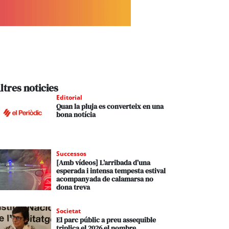
ltres noticies
Editorial
Quan la pluja es converteix en una
bona notícia
Successos
[Amb vídeos] L’arribada d’una
esperada i intensa tempesta estival
acompanyada de calamarsa no
dona treva
Societat
El parc públic a preu assequible
triplica el 2026 el nombre