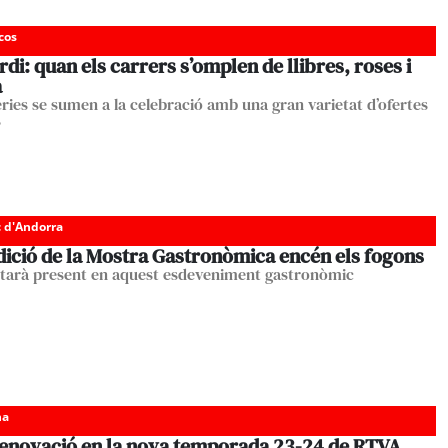
cos
rdi: quan els carrers s’omplen de llibres, roses i
a
eries se sumen a la celebració amb una gran varietat d’ofertes
s
c d'Andorra
dició de la Mostra Gastronòmica encén els fogons
starà present en aquest esdeveniment gastronòmic
ha
renovació en la nova temporada 23-24 de RTVA