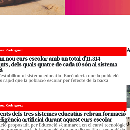
A
ez Rodríguez
’un nou curs escolar amb un total d’11.314
nts, dels quals quatre de cada 10 són al sistema
à
’estabilitat al sistema educatiu, Baró alerta que la població
 ràpid que la població escolar per l’efecte de la baixa
ez Rodríguez
ents dels tres sistemes educatius rebran formació
l·ligència artificial durant aquest curs escolar
ció proposada per Educació s’emmarca en el canvi tecnològic
i acompanyarà la introducció d’un nou dispositiu a secundària