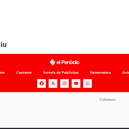
tiu
som
Contacte
Serveis de Publicitat
Hemeroteca
Avís
Col·labora