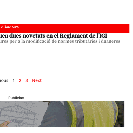
c d'Andorra
uen dues novetats en el Reglament de l’IGI
res per a la modificació de normes tributàries i duaneres
ious
1
2
3
Next
Publicitat