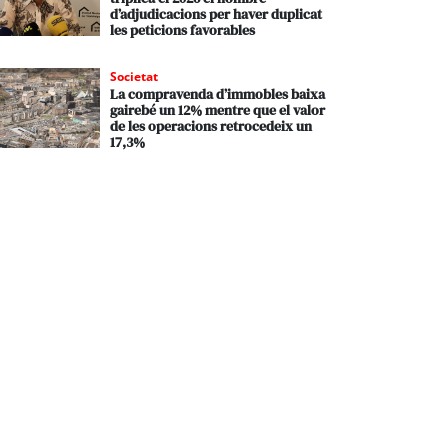
d’adjudicacions per haver duplicat
les peticions favorables
Societat
La compravenda d’immobles baixa
gairebé un 12% mentre que el valor
de les operacions retrocedeix un
17,3%